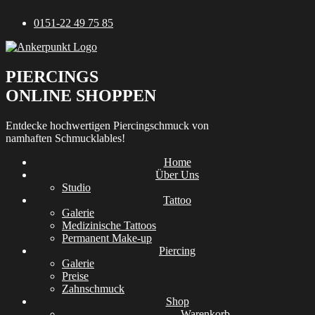
Zum
0151-22 49 75 85
Inhalt
springen
PIERCINGS
ONLINE SHOPPEN
Entdecke hochwertigen Piercingschmuck von
namhaften Schmucklables!
Home
Über Uns
Studio
Tattoo
Galerie
Medizinische Tattoos
Permanent Make-up
Piercing
Galerie
Preise
Zahnschmuck
Shop
Warenkorb