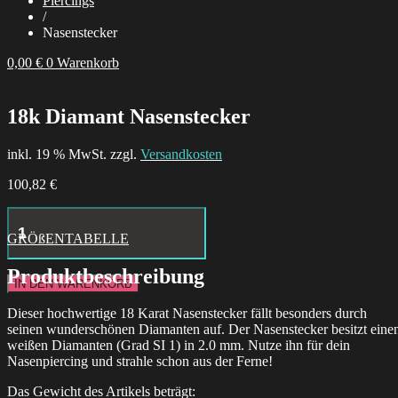
Piercings
/
Nasenstecker
0,00
€
0
Warenkorb
18k Diamant Nasenstecker
inkl. 19 % MwSt. zzgl.
Versandkosten
100,82
€
Little
Moth
GRÖßENTABELLE
Hoops
Menge
Produktbeschreibung
IN DEN WARENKORB
Dieser hochwertige 18 Karat Nasenstecker fällt besonders durch
seinen wunderschönen Diamanten auf. Der Nasenstecker besitzt eine
weißen Diamanten (Grad SI 1) in 2.0 mm. Nutze ihn für dein
Nasenpiercing und strahle schon aus der Ferne!
Das Gewicht des Artikels beträgt: