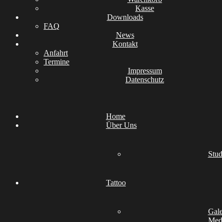
Kasse
Downloads
FAQ
News
Kontakt
Anfahrt
Termine
Impressum
Datenschutz
Home
Über Uns
Stud
Tattoo
Gale
Medi