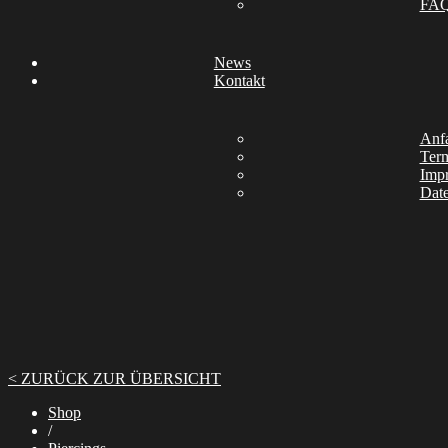
FA
News
Kontakt
Anfa
Ter
Imp
Date
< ZURÜCK ZUR ÜBERSICHT
Shop
/