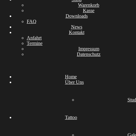
Warenkorb
Kasse
Downloads
FAQ
News
Kontakt
Anfahrt
Termine
Impressum
Datenschutz
Home
Über Uns
Stud
Tattoo
Gale