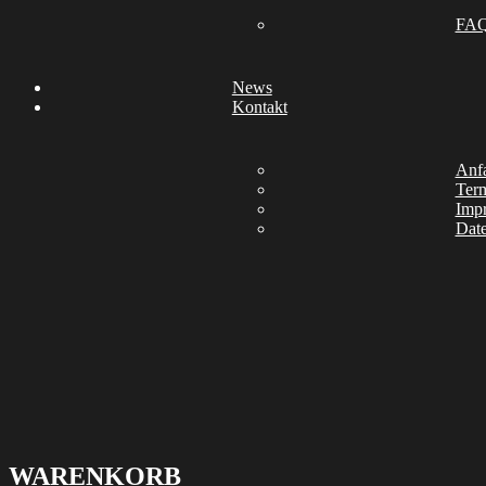
FA
News
Kontakt
Anfa
Ter
Imp
Date
WARENKORB