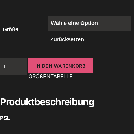
Größe
Zurücksetzen
Card
IN DEN WARENKORB
Suits
Impression
GRÖßENTABELLE
Cannister
Menge
Produktbeschreibung
PSL