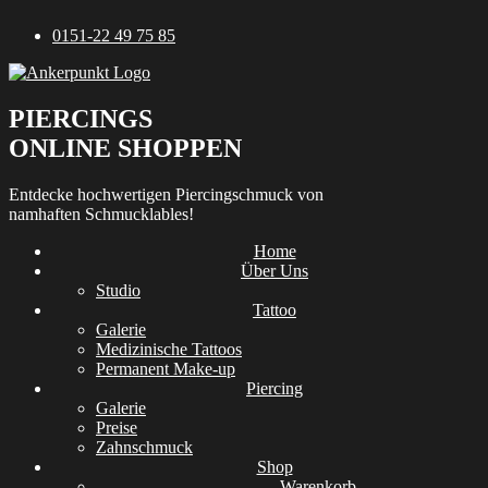
Zum
0151-22 49 75 85
Inhalt
springen
PIERCINGS
ONLINE SHOPPEN
Entdecke hochwertigen Piercingschmuck von
namhaften Schmucklables!
Home
Über Uns
Studio
Tattoo
Galerie
Medizinische Tattoos
Permanent Make-up
Piercing
Galerie
Preise
Zahnschmuck
Shop
Warenkorb