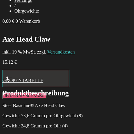
Piercings
/
Ohrgewichte
0,00
€
0
Warenkorb
Axe Head Claw
inkl. 19 % MwSt. zzgl.
Versandkosten
15,12
€
Aries
Necklace
GRÖßENTABELLE
Menge
Produktbeschreibung
IN DEN WARENKORB
Steel Basicline® Axe Head Claw
Gewicht: 73,6 Gramm pro Ohrgewicht (8)
Gewicht: 24,8 Gramm pro Ohr (4)