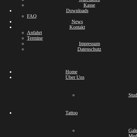
Kasse
Downloads
FAQ
News
Kontakt
Anfahrt
Termine
Impressum
Datenschutz
Home
Über Uns
Stud
Tattoo
Gale
Medi