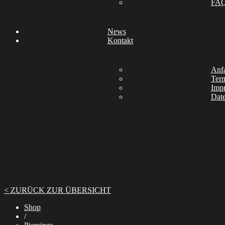
FA
News
Kontakt
Anfa
Ter
Imp
Date
< ZURÜCK ZUR ÜBERSICHT
Shop
/