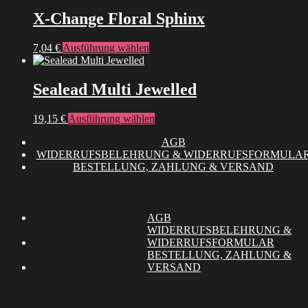
weist
können
mehrere
X-Change Floral Sphinx
auf
Varianten
der
auf.
Produktseite
Dieses
7,04
€
Ausführung wählen
Die
gewählt
Produkt
Optionen
werden
weist
können
mehrere
Sealead Multi Jewelled
auf
Varianten
der
auf.
Produktseite
Dieses
19,15
€
Ausführung wählen
Die
gewählt
Produkt
Optionen
werden
AGB
weist
können
WIDERRUFSBELEHRUNG & WIDERRUFSFORMULA
mehrere
auf
BESTELLUNG, ZAHLUNG & VERSAND
Varianten
der
auf.
Produktseite
Die
gewählt
Optionen
werden
können
AGB
auf
WIDERRUFSBELEHRUNG &
der
WIDERRUFSFORMULAR
Produktseite
BESTELLUNG, ZAHLUNG &
gewählt
VERSAND
werden