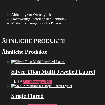
Abholung vor Ort möglich
Hochwertige Piercings und Schmuck
Medizinisch ausgebildetes Personal
ÄHNLICHE PRODUKTE
Ähnliche Produkte
Silver Titan Multi Jewelled Labret
Dieses
14,11
€
Ausführung wählen
Produkt
weist
mehrere
Single Flared
Varianten
auf.