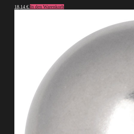
18,14
€
In den Warenkorb