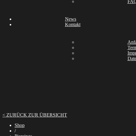
FA
News
Kontakt
Anfa
Ter
Imp
Date
< ZURÜCK ZUR ÜBERSICHT
Shop
/