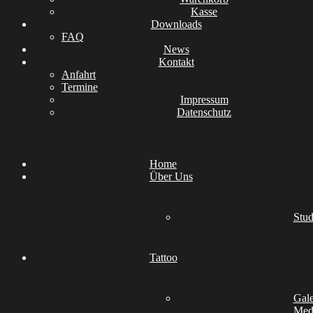
Kasse
Downloads
FAQ
News
Kontakt
Anfahrt
Termine
Impressum
Datenschutz
Home
Über Uns
Stud
Tattoo
Gale
Medi