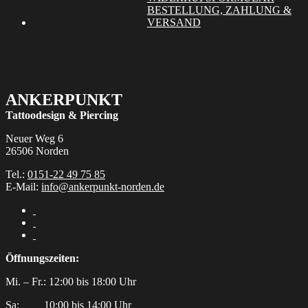
Produktseite
BESTELLUNG, ZAHLUNG &
gewählt
VERSAND
werden
ANKERPUNKT
Tattoodesign & Piercing
Neuer Weg 6
26506 Norden
Tel.:
0151-22 49 75 85
E-Mail:
info@ankerpunkt-norden.de
Öffnungszeiten:
Mi. – Fr.: 12:00 bis 18:00 Uhr
Sa:‎ ‎ ‎ ‎ ‎ ‎ ‎ ‎ ‎ 10:00 bis 14:00 Uhr