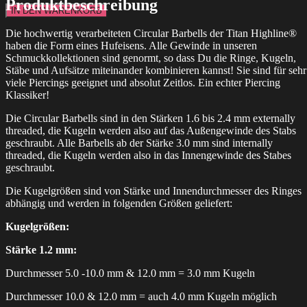
Produktbeschreibung
Aftercare
IN DEN WARENKORB
24x
Box
Die hochwertig verarbeiteten Circular Barbells der Titan Highline®
Menge
haben die Form eines Hufeisens. Alle Gewinde in unseren
Schmuckkollektionen sind genormt, so dass Du die Ringe, Kugeln,
Stäbe und Aufsätze miteinander kombinieren kannst! Sie sind für sehr
viele Piercings geeignet und absolut Zeitlos. Ein echter Piercing
Klassiker!
Die Circular Barbells sind in den Stärken 1.6 bis 2.4 mm externally
threaded, die Kugeln werden also auf das Außengewinde des Stabs
geschraubt. Alle Barbells ab der Stärke 3.0 mm sind internally
threaded, die Kugeln werden also in das Innengewinde des Stabes
geschraubt.
Die Kugelgrößen sind von Stärke und Innendurchmesser des Ringes
abhängig und werden in folgenden Größen geliefert:
Kugelgrößen:
Stärke 1.2 mm:
Durchmesser 5.0 -10.0 mm & 12.0 mm = 3.0 mm Kugeln
Durchmesser 10.0 & 12.0 mm = auch 4.0 mm Kugeln möglich