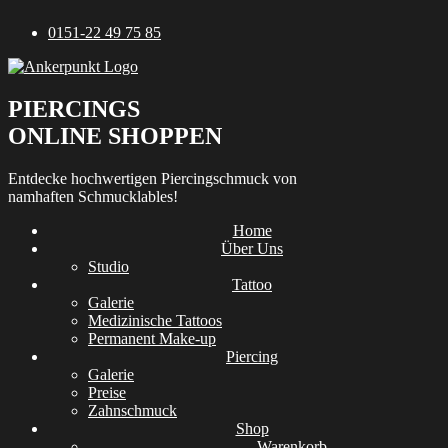
Zum
0151-22 49 75 85
Inhalt
springen
PIERCINGS
ONLINE SHOPPEN
Entdecke hochwertigen Piercingschmuck von
namhaften Schmucklables!
Home
Über Uns
Studio
Tattoo
Galerie
Medizinische Tattoos
Permanent Make-up
Piercing
Galerie
Preise
Zahnschmuck
Shop
Warenkorb