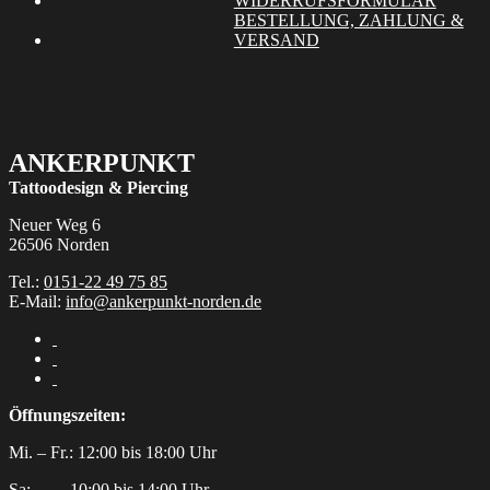
WIDERRUFSFORMULAR
Produktseite
BESTELLUNG, ZAHLUNG &
gewählt
VERSAND
werden
ANKERPUNKT
Tattoodesign & Piercing
Neuer Weg 6
26506 Norden
Tel.:
0151-22 49 75 85
E-Mail:
info@ankerpunkt-norden.de
Öffnungszeiten:
Mi. – Fr.: 12:00 bis 18:00 Uhr
Sa:‎ ‎ ‎ ‎ ‎ ‎ ‎ ‎ ‎ 10:00 bis 14:00 Uhr