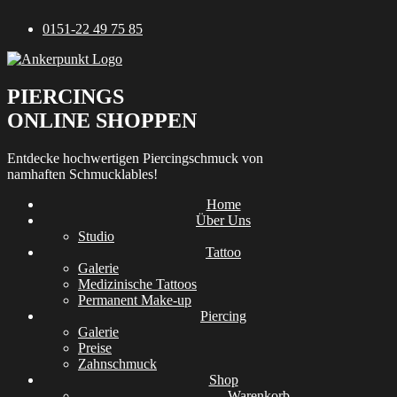
Zum
0151-22 49 75 85
Inhalt
springen
PIERCINGS
ONLINE SHOPPEN
Entdecke hochwertigen Piercingschmuck von
namhaften Schmucklables!
Home
Über Uns
Studio
Tattoo
Galerie
Medizinische Tattoos
Permanent Make-up
Piercing
Galerie
Preise
Zahnschmuck
Shop
Warenkorb