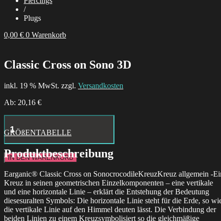
Piercings
/
Plugs
0,00
€
0
Warenkorb
Classic Cross on Sono 3D
inkl. 19 % MwSt. zzgl.
Versandkosten
Ab:
20,16
€
Little
Moth
GRÖßENTABELLE
Hoops
Menge
Produktbeschreibung
IN DEN WARENKORB
Earganic® Classic Cross on SonocrocodileKreuzKreuz allgemein -Ei
Kreuz in seinen geometrischen Einzelkomponenten – eine vertikale
und eine horizontale Linie – erklärt die Entstehung der Bedeutung
diesesuralten Symbols: Die horizontale Linie steht für die Erde, so wi
die vertikale Linie auf den Himmel deuten lässt. Die Verbindung der
beiden Linien zu einem Kreuzsymbolisiert so die gleichmäßige