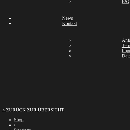
FA
News
Kontakt
Anfa
Ter
Imp
Date
< ZURÜCK ZUR ÜBERSICHT
Shop
/