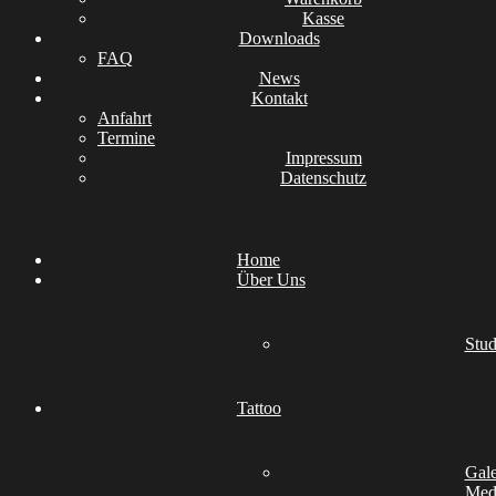
Kasse
Downloads
FAQ
News
Kontakt
Anfahrt
Termine
Impressum
Datenschutz
Home
Über Uns
Stud
Tattoo
Gale
Medi