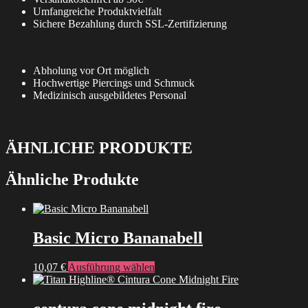
Umfangreiche Produktvielfalt
Sichere Bezahlung durch SSL-Zertifizierung
Abholung vor Ort möglich
Hochwertige Piercings und Schmuck
Medizinisch ausgebildetes Personal
ÄHNLICHE PRODUKTE
Ähnliche Produkte
Basic Micro Bananabell
Dieses
10,07
€
Ausführung wählen
Produkt
weist
mehrere