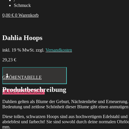
/
Schmuck
0,00
€
0
Warenkorb
Dahlia Hoops
inkl. 19 % MwSt. zzgl.
Versandkosten
29,23
€
Aries
Necklace
GRÖßENTABELLE
Menge
Produktbeschreibung
IN DEN WARENKORB
Dahlien gelten als Blume der Geburt, Nächstenliebe und Erneuerung
Bedeutung und zeitlose Schönheit dieser Blume gibt einen anmutigen 
Diese tollen, schwarzen Hoops sind aus hochwertigem Edelstahl und 
abriebfest und farbecht! Sie sind sowohl durch deine normalen Ohrlö
mm.