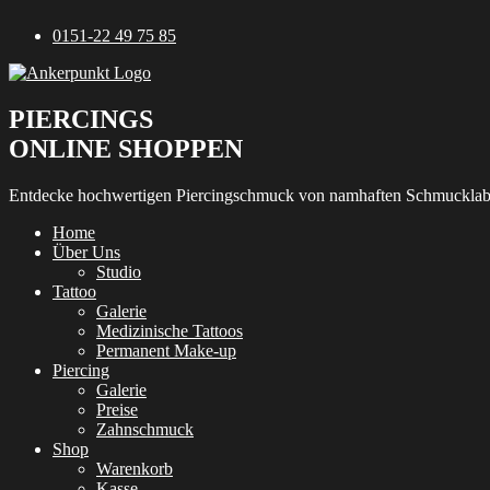
Zum
0151-22 49 75 85
Inhalt
springen
PIERCINGS
ONLINE SHOPPEN
Entdecke hochwertigen Piercingschmuck von namhaften Schmucklab
Home
Über Uns
Studio
Tattoo
Galerie
Medizinische Tattoos
Permanent Make-up
Piercing
Galerie
Preise
Zahnschmuck
Shop
Warenkorb
Kasse