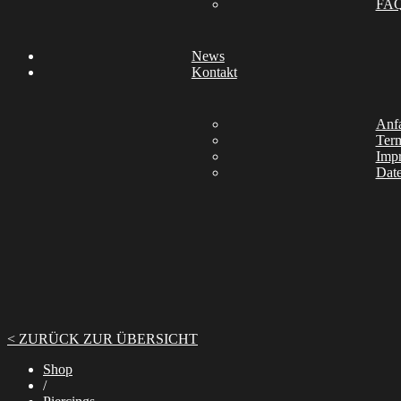
FA
News
Kontakt
Anfa
Ter
Imp
Date
< ZURÜCK ZUR ÜBERSICHT
Shop
/