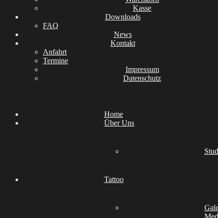
Kasse
Downloads
FAQ
News
Kontakt
Anfahrt
Termine
Impressum
Datenschutz
Home
Über Uns
Stud
Tattoo
Gale
Medi