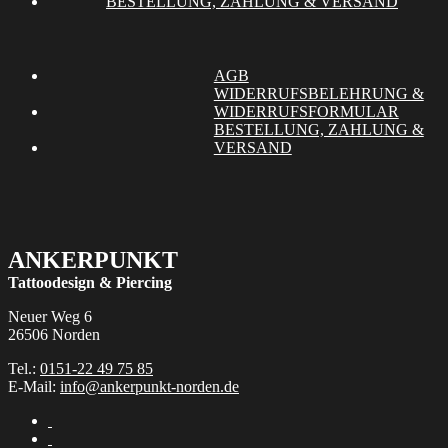
BESTELLUNG, ZAHLUNG & VERSAND
Optionen
g
können
w
auf
der
AGB
Produktseite
WIDERRUFSBELEHRUNG &
gewählt
WIDERRUFSFORMULAR
werden
BESTELLUNG, ZAHLUNG &
VERSAND
ANKERPUNKT
Tattoodesign & Piercing
Neuer Weg 6
26506 Norden
Tel.:
0151-22 49 75 85
E-Mail:
info@ankerpunkt-norden.de