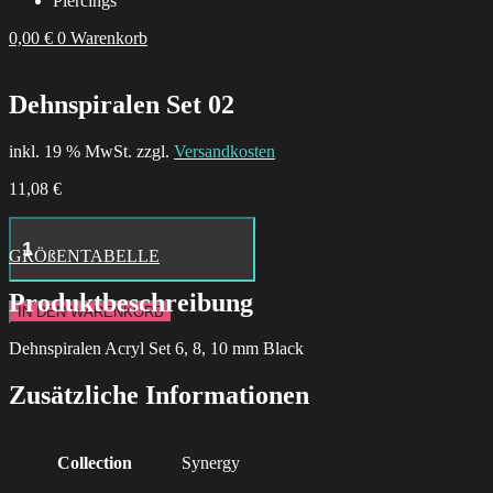
Piercings
0,00
€
0
Warenkorb
Dehnspiralen Set 02
inkl. 19 % MwSt. zzgl.
Versandkosten
11,08
€
Hustle
Butter
GRÖßENTABELLE
Deluxe
Tattoo
Produktbeschreibung
Aftercare
IN DEN WARENKORB
24x
Box
Dehnspiralen Acryl Set 6, 8, 10 mm Black
Menge
Zusätzliche Informationen
Collection
Synergy