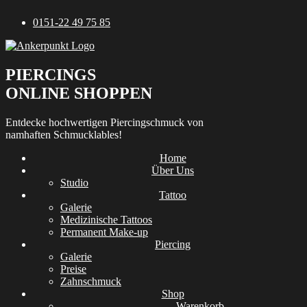
Zum
0151-22 49 75 85
Inhalt
springen
PIERCINGS
ONLINE SHOPPEN
Entdecke hochwertigen Piercingschmuck von
namhaften Schmucklables!
Home
Über Uns
Studio
Tattoo
Galerie
Medizinische Tattoos
Permanent Make-up
Piercing
Galerie
Preise
Zahnschmuck
Shop
Warenkorb