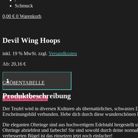
/
Schmuck
0,00
€
0
Warenkorb
Devil Wing Hoops
inkl. 19 % MwSt. zzgl.
Versandkosten
Ab:
20,16
€
Hustle
Butter
GRÖßENTABELLE
Deluxe
Tattoo
Produktbeschreibung
Aftercare
IN DEN WARENKORB
24x
Box
Der Teufel wird in diversen Kulturen als übernatürliches, schwarz
Menge
Erscheinungsbild verbunden. Hebe dich durch diese wunderschönen 
Die eleganten Ohrringe sind aus hochwertigem Edelstahl hergestellt 
Ohrringe abriebfest und farbecht!
Sie sind sowohl durch deine normal
verbesserten Bügel ist das einsetzen jetzt noch einfacher!