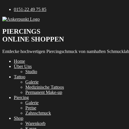
Zum
0151-22 49 75 85
Inhalt
springen
PIERCINGS
ONLINE SHOPPEN
Entdecke hochwertigen Piercingschmuck von namhaften Schmucklab
Home
Über Uns
Studio
Tattoo
Galerie
Medizinische Tattoos
Permanent Make-up
Piercing
Galerie
Preise
Zahnschmuck
Shop
Warenkorb
Kasse