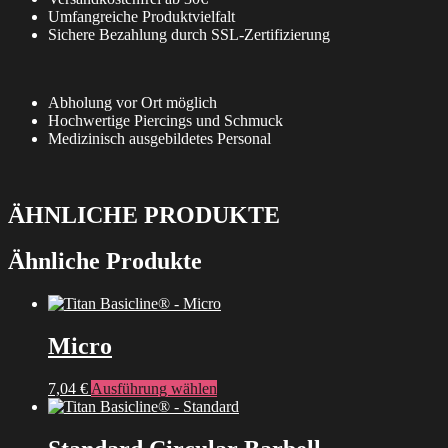
Umfangreiche Produktvielfalt
Sichere Bezahlung durch SSL-Zertifizierung
Abholung vor Ort möglich
Hochwertige Piercings und Schmuck
Medizinisch ausgebildetes Personal
ÄHNLICHE PRODUKTE
Ähnliche Produkte
Micro
Dieses
7,04
€
Ausführung wählen
Produkt
weist
mehrere