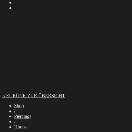
< ZURÜCK ZUR ÜBERSICHT
Shop
/
Piercings
/
Hoops