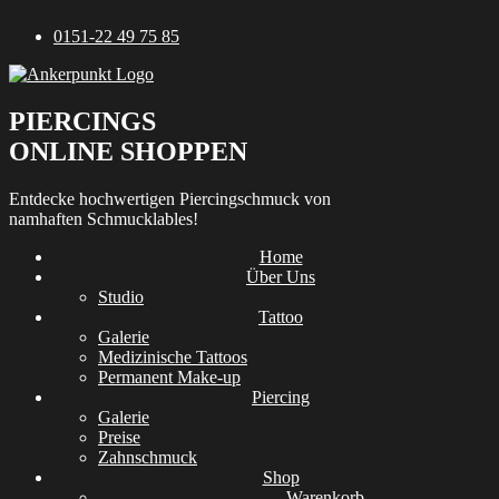
Zum
0151-22 49 75 85
Inhalt
springen
PIERCINGS
ONLINE SHOPPEN
Entdecke hochwertigen Piercingschmuck von
namhaften Schmucklables!
Home
Über Uns
Studio
Tattoo
Galerie
Medizinische Tattoos
Permanent Make-up
Piercing
Galerie
Preise
Zahnschmuck
Shop
Warenkorb