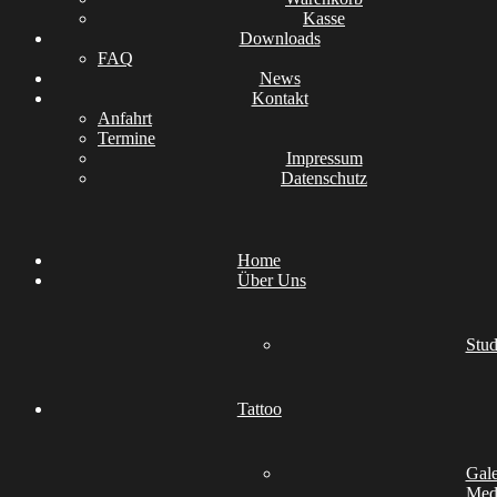
Kasse
Downloads
FAQ
News
Kontakt
Anfahrt
Termine
Impressum
Datenschutz
Home
Über Uns
Stud
Tattoo
Gale
Medi