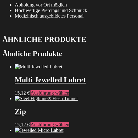
Abholung vor Ort möglich
Hochwertige Piercings und Schmuck
Medizinisch ausgebildetes Personal
ÄHNLICHE PRODUKTE
Ähnliche Produkte
Multi Jewelled Labret
Dieses
15,12
€
Ausführung wählen
Produkt
weist
mehrere
Zip
Varianten
auf.
Dieses
15,12
€
Ausführung wählen
Die
Produkt
Optionen
weist
können