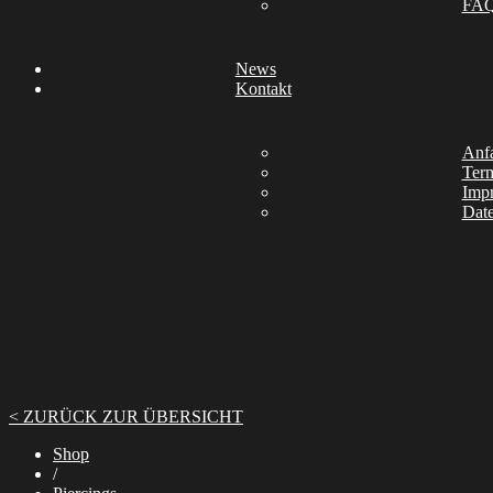
FA
News
Kontakt
Anfa
Ter
Imp
Date
< ZURÜCK ZUR ÜBERSICHT
Shop
/