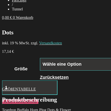
Piercings
/
Tunnel
0,00
€
0
Warenkorb
Dots
inkl. 19 % MwSt. zzgl.
Versandkosten
17,14
€
Größe
Zurücksetzen
Floral
Border
GRÖßENTABELLE
Menge
Produktbeschreibung
IN DEN WARENKORB
Teardrop Buffalo Horn Plug Dots & Flower