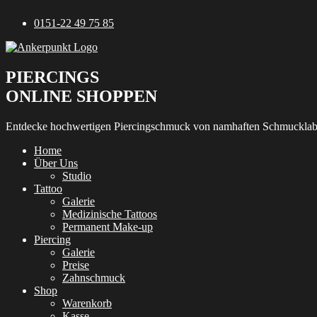
Zum
0151-22 49 75 85
Inhalt
springen
PIERCINGS
ONLINE SHOPPEN
Entdecke hochwertigen Piercingschmuck von namhaften Schmucklab
Home
Über Uns
Studio
Tattoo
Galerie
Medizinische Tattoos
Permanent Make-up
Piercing
Galerie
Preise
Zahnschmuck
Shop
Warenkorb
Kasse