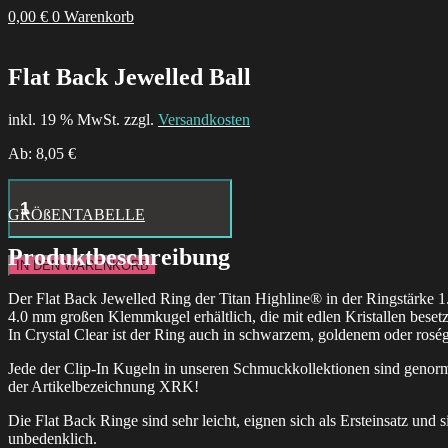
0,00
€
0
Warenkorb
Flat Back Jewelled Ball
inkl. 19 % MwSt. zzgl.
Versandkosten
Ab:
8,05
€
Hustle
Butter
GRÖßENTABELLE
Deluxe
Tattoo
Produktbeschreibung
Aftercare
IN DEN WARENKORB
24x
Box
Der Flat Back Jewelled Ring der Titan Highline® in der Ringstärke 1.
Menge
4.0 mm großen Klemmkugel erhältlich, die mit edlen Kristallen beset
In Crystal Clear ist der Ring auch in schwarzem, goldenem oder roség
Jede der Clip-In Kugeln in unseren Schmuckkollektionen sind genorm
der Artikelbezeichnung XRK!
Die Flat Back Ringe sind sehr leicht, eignen sich als Ersteinsatz und s
unbedenklich.