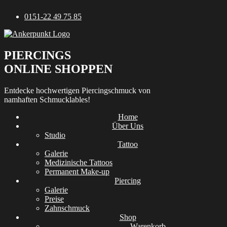
Zum
0151-22 49 75 85
Inhalt
springen
PIERCINGS
ONLINE SHOPPEN
Entdecke hochwertigen Piercingschmuck von
namhaften Schmucklables!
Home
Über Uns
Studio
Tattoo
Galerie
Medizinische Tattoos
Permanent Make-up
Piercing
Galerie
Preise
Zahnschmuck
Shop
Warenkorb