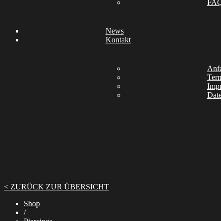
FA
News
Kontakt
Anfa
Ter
Imp
Date
< ZURÜCK ZUR ÜBERSICHT
Shop
/