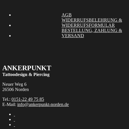
Produktseite
Die
gewählt
Optionen
werden
können
AGB
auf
WIDERRUFSBELEHRUNG &
der
WIDERRUFSFORMULAR
Produktseite
BESTELLUNG, ZAHLUNG &
gewählt
VERSAND
werden
ANKERPUNKT
Tattoodesign & Piercing
Neuer Weg 6
26506 Norden
Tel.:
0151-22 49 75 85
E-Mail:
info@ankerpunkt-norden.de