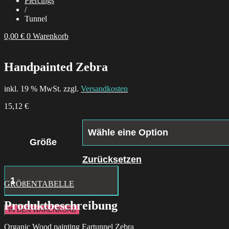
Piercings
/
Tunnel
0,00
€
0
Warenkorb
Handpainted Zebra
inkl. 19 % MwSt. zzgl.
Versandkosten
15,12
€
Größe
Zurücksetzen
Icon
Immaculate
GRÖßENTABELLE
Mary
Menge
Produktbeschreibung
IN DEN WARENKORB
Organic Wood painting Eartunnel Zebra