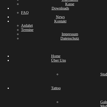
Kasse
Downloads
FAQ
News
Kontakt
Anfahrt
Termine
Impressum
Datenschutz
Home
Über Uns
Stud
Tattoo
Gale
Medi