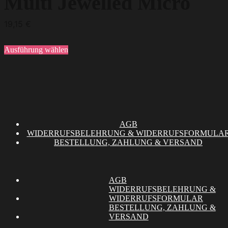
Multi Jewelled Micro
mehrere
Varianten
auf.
19,15
€
Die
Optionen
können
Ausführung wählen
auf
der
Produktseite
gewählt
werden
AGB
WIDERRUFSBELEHRUNG & WIDERRUFSFORMULA
BESTELLUNG, ZAHLUNG & VERSAND
AGB
WIDERRUFSBELEHRUNG &
WIDERRUFSFORMULAR
BESTELLUNG, ZAHLUNG &
VERSAND