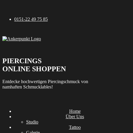
Zum
Inhalt
springen
0151-22 49 75 85
PIERCINGS
ONLINE SHOPPEN
Entdecke hochwertigen Piercingschmuck von
namhaften Schmucklables!
Home
Über Uns
Studio
Tattoo
Galerie