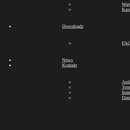
War
Kas
Downloads
FA
News
Kontakt
Anfa
Ter
Imp
Date