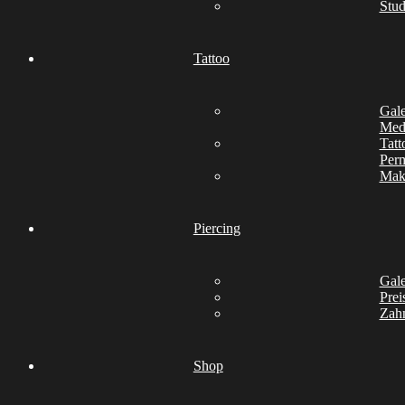
Stud
Tattoo
Gale
Medi
Tatt
Per
Mak
Piercing
Gale
Prei
Zah
Shop