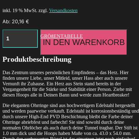
inkl. 19 % MwSt. zzgl.
Versandkosten
Ab:
20,16
€
Little
GRÖßENTABELLE
Moth
IN DEN WARENKORB
Hoops
Menge
Produktbeschreibung
Das Zentrum unseres persönlichen Empfindens – das Herz. Hier
finden unsere Liebe, unser Mitleid, unser Hass aber auch unsere
Vernunft ihr Zuhause. Ein Herz aus Stein stand bereits in der
Vergangenheit für die Stärke und Stabilität einer Person. Ziehe mit
diesen Hoops alle in Deinen Bann und werde zum Heartbreaker!
Die eleganten Ohrringe sind aus hochwertigem Edelstahl hergestellt
und werden paarweise verkauft.
Edelstahl ist korrosionsbeständig und
durch unsere High-End PVD Beschichtung bleibt die Farbe deiner
Ohrringe abriebfest und farbecht!
Sie sind sowohl durch deine
normalen Ohrlöcher als auch durch deine Tunnel tragbar. Der Stift ist
1.0 mm dick und die Hoops haben Maße von ca. 43.0 x 54.0 mm.
Durch den verbesserten Bügel ist das einsetzen jetzt noch einfacher!