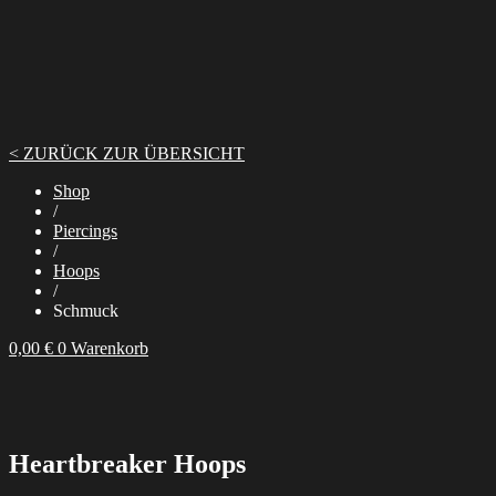
< ZURÜCK ZUR ÜBERSICHT
Shop
/
Piercings
/
Hoops
/
Schmuck
0,00
€
0
Warenkorb
Heartbreaker Hoops