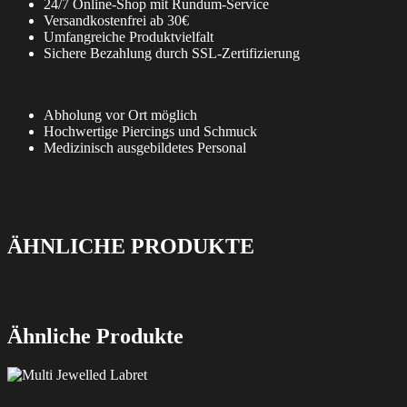
24/7 Online-Shop mit Rundum-Service
Versandkostenfrei ab 30€
Umfangreiche Produktvielfalt
Sichere Bezahlung durch SSL-Zertifizierung
Abholung vor Ort möglich
Hochwertige Piercings und Schmuck
Medizinisch ausgebildetes Personal
ÄHNLICHE PRODUKTE
Ähnliche Produkte
Dieses
Produkt
weist