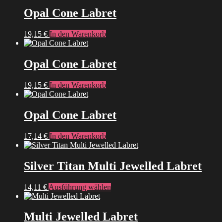
Opal Cone Labret
19,15
€
In den Warenkorb
Opal Cone Labret
19,15
€
In den Warenkorb
Opal Cone Labret
17,14
€
In den Warenkorb
Silver Titan Multi Jewelled Labret
Dieses
14,11
€
Ausführung wählen
Produkt
weist
mehrere
Multi Jewelled Labret