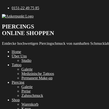
Zum
0151-22 49 75 85
Inhalt
springen
PIERCINGS
ONLINE SHOPPEN
Entdecke hochwertigen Piercingschmuck von namhaften Schmucklab
Home
Über Uns
Studio
Tattoo
Galerie
Medizinische Tattoos
Permanent Make-up
Piercing
Galerie
Preise
Zahnschmuck
Shop
Warenkorb
Kasse