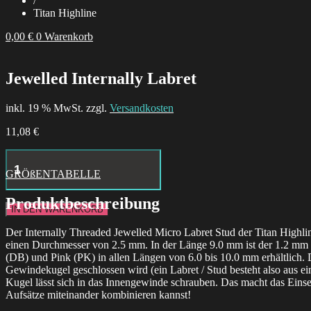
/
Titan Highline
0,00
€
0
Warenkorb
Jewelled Internally Labret
inkl. 19 % MwSt. zzgl.
Versandkosten
11,08
€
Hustle
Butter
GRÖßENTABELLE
Deluxe
Tattoo
Produktbeschreibung
Aftercare
IN DEN WARENKORB
24x
Box
Der Internally Threaded Jewelled Micro Labret Stud der Titan Highli
Menge
einen Durchmesser von 2.5 mm. In der Länge 9.0 mm ist der 1.2 mm St
(DB) und Pink (PK) in allen Längen von 6.0 bis 10.0 mm erhältlich.
Gewindekugel geschlossen wird (ein Labret / Stud besteht also aus ein
Kugel lässt sich in das Innengewinde schrauben. Das macht das Eins
Aufsätze miteinander kombinieren kannst!