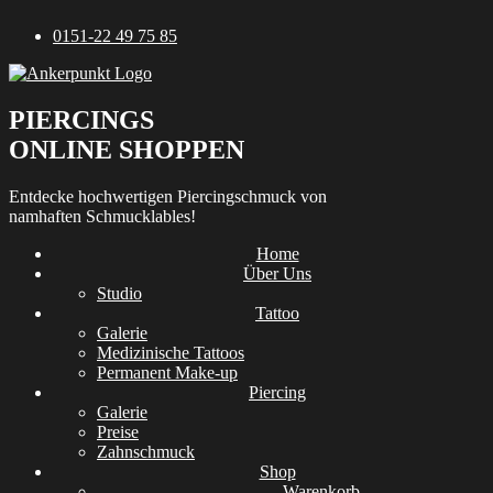
Zum
0151-22 49 75 85
Inhalt
springen
PIERCINGS
ONLINE SHOPPEN
Entdecke hochwertigen Piercingschmuck von
namhaften Schmucklables!
Home
Über Uns
Studio
Tattoo
Galerie
Medizinische Tattoos
Permanent Make-up
Piercing
Galerie
Preise
Zahnschmuck
Shop
Warenkorb