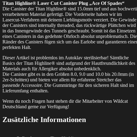
Titan Highline® Laser Cut Canister Plug „Ace Of Spades“
Die Canister der Titan Highline® sind 15.0mm tief und aus hochwert
verarbeitetem Material gefertigt. Die Vorderseite haben wir im
Lasercut-Verfahren mit deinem Lieblingsmotiv verziert. Die Gewinde
der Canisters sind internally threaded, das rückwärtige Plättchen wird
in das Innengewinde des Tunnels geschraubt. Somit ist das Einsetzen
eines Canisters in das gedehnte Ohrloch absolut unproblematisch. Die
Ränder des Canisters fügen sich um das Earlobe und garantieren eine
perfekten Halt.
Dieser Artikel ist problemlos im Autoklav sterilisierbar! Sämtliche
Basics der Titan Highline® sind aufgrund der Hautfreundlichkeit des
Materials auch für Allergiker absolut unbedenklich.
Die Canister gibt es in den Größen 8.0, 9.0 und 10.0 bis 20.0mm (in
2er-Schritten) und bieten vor allem für erfahrene Stretcher das
passende Accessoire. Die Gummiringe für den sicheren Halt sind im
Lieferumfang enthalten.
Wenn du noch Fragen hast stehen dir die Mitarbeiter von Wildcat
Deutschland gerne zur Verfügung!
Zusätzliche Informationen