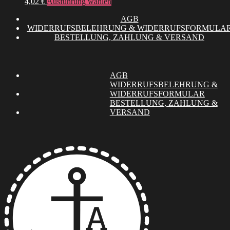
Dieses
4,02
€
Ausführung wählen
Produkt
AGB
weist
WIDERRUFSBELEHRUNG & WIDERRUFSFORMULA
mehrere
BESTELLUNG, ZAHLUNG & VERSAND
Varianten
auf.
Die
Optionen
können
AGB
auf
WIDERRUFSBELEHRUNG &
der
WIDERRUFSFORMULAR
Produktseite
BESTELLUNG, ZAHLUNG &
gewählt
VERSAND
werden