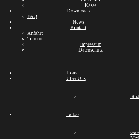
Kasse
Downloads
FAQ
News
Kontakt
Anfahrt
Termine
Impressum
Datenschutz
Home
Über Uns
Stud
Tattoo
Gale
Medi