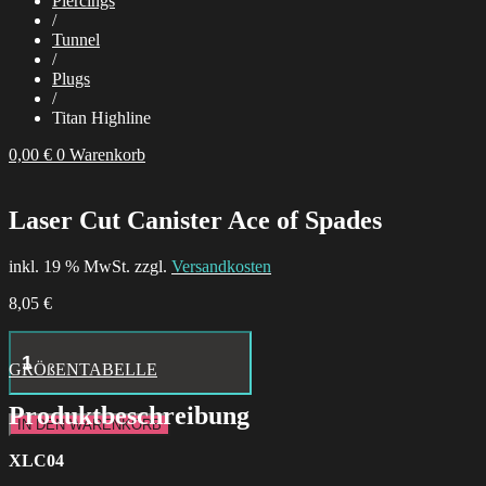
Piercings
/
Tunnel
/
Plugs
/
Titan Highline
0,00
€
0
Warenkorb
Laser Cut Canister Ace of Spades
inkl. 19 % MwSt. zzgl.
Versandkosten
8,05
€
Little
Moth
GRÖßENTABELLE
Hoops
Menge
Produktbeschreibung
IN DEN WARENKORB
XLC04