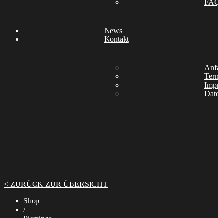
FA
News
Kontakt
Anfa
Ter
Imp
Date
< ZURÜCK ZUR ÜBERSICHT
Shop
/