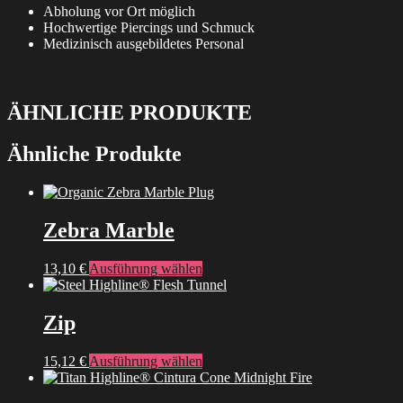
Abholung vor Ort möglich
Hochwertige Piercings und Schmuck
Medizinisch ausgebildetes Personal
ÄHNLICHE PRODUKTE
Ähnliche Produkte
Zebra Marble
Dieses
13,10
€
Ausführung wählen
Produkt
weist
mehrere
Zip
Varianten
auf.
Dieses
15,12
€
Ausführung wählen
Die
Produkt
Optionen
weist
können