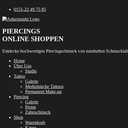
Zum
0151-22 49 75 85
Inhalt
springen
PIERCINGS
ONLINE SHOPPEN
Entdecke hochwertigen Piercingschmuck von namhaften Schmucklab
Home
Über Uns
Studio
Tattoo
Galerie
Medizinische Tattoos
Permanent Make-up
Piercing
Galerie
Preise
Zahnschmuck
Shop
Warenkorb
Kasse