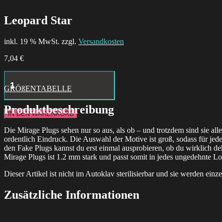
Leopard Star
inkl. 19 % MwSt. zzgl.
Versandkosten
7,04
€
Hustle
Butter
GRÖßENTABELLE
Deluxe
Tattoo
Produktbeschreibung
Aftercare
IN DEN WARENKORB
24x
Box
Die Mirage Plugs sehen nur so aus, als ob – und trotzdem sind sie a
Menge
ordentlich Eindruck. Die Auswahl der Motive ist groß, sodass für je
den Fake Plugs kannst du erst einmal ausprobieren, ob du wirklich de
Mirage Plugs ist 1.2 mm stark und passt somit in jedes ungedehnte L
Dieser Artikel ist nicht im Autoklav sterilisierbar und sie werden einze
Zusätzliche Informationen