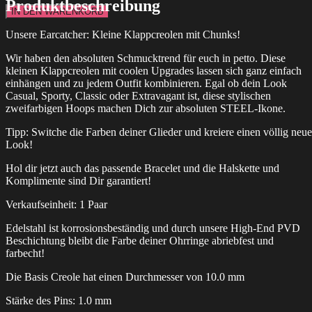
Produktbeschreibung
IN DEN WARENKORB
Unsere Earcatcher: Kleine Klappcreolen mit Chunks!
Wir haben den absoluten Schmucktrend für euch in petto. Diese
kleinen Klappcreolen mit coolen Upgrades lassen sich ganz einfach
einhängen und zu jedem Outfit kombinieren. Egal ob dein Look
Casual, Sporty, Classic oder Extravagant ist, diese stylischen
zweifarbigen Hoops machen Dich zur absoluten STEEL-Ikone.
Tipp: Switche die Farben deiner Glieder und kreiere einen völlig neu
Look!
Hol dir jetzt auch das passende Bracelet und die Halskette und
Komplimente sind Dir garantiert!
Verkaufseinheit: 1 Paar
Edelstahl ist korrosionsbeständig und durch unsere High-End PVD
Beschichtung bleibt die Farbe deiner Ohrringe abriebfest und
farbecht!
Die Basis Creole hat einen Durchmesser von 10.0 mm
Stärke des Pins: 1.0 mm