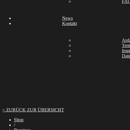
FA
News
Kontakt
Anfa
Ter
Imp
Date
< ZURÜCK ZUR ÜBERSICHT
Shop
/