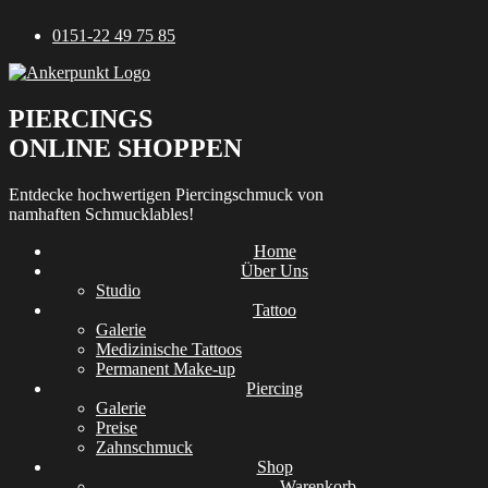
Zum
0151-22 49 75 85
Inhalt
springen
PIERCINGS
ONLINE SHOPPEN
Entdecke hochwertigen Piercingschmuck von
namhaften Schmucklables!
Home
Über Uns
Studio
Tattoo
Galerie
Medizinische Tattoos
Permanent Make-up
Piercing
Galerie
Preise
Zahnschmuck
Shop
Warenkorb