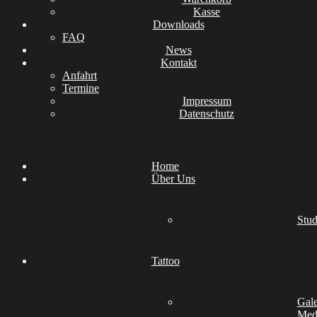
Kasse
Downloads
FAQ
News
Kontakt
Anfahrt
Termine
Impressum
Datenschutz
Home
Über Uns
Stud
Tattoo
Gale
Medi