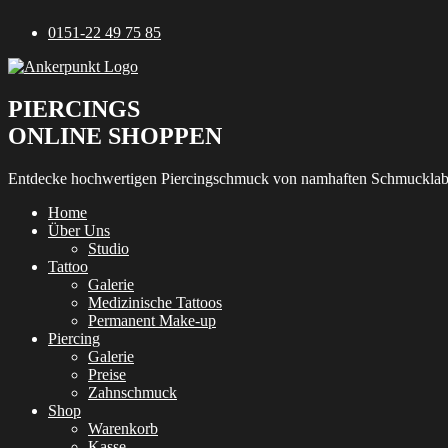
Zum
0151-22 49 75 85
Inhalt
springen
PIERCINGS
ONLINE SHOPPEN
Entdecke hochwertigen Piercingschmuck von namhaften Schmucklab
Home
Über Uns
Studio
Tattoo
Galerie
Medizinische Tattoos
Permanent Make-up
Piercing
Galerie
Preise
Zahnschmuck
Shop
Warenkorb
Kasse