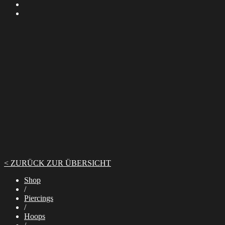
< ZURÜCK ZUR ÜBERSICHT
Shop
/
Piercings
/
Hoops