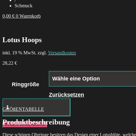
/
Schmuck
0,00
€
0
Warenkorb
Lotus Hoops
inkl. 19 % MwSt. zzgl.
Versandkosten
28,22
€
Ringgröße
Zurücksetzen
Wood
Ring
GRÖßENTABELLE
Menge
Produktbeschreibung
IN DEN WARENKORB
Diese schönen Ohrringe besitzen das Design einer Lotusblüte, welche 