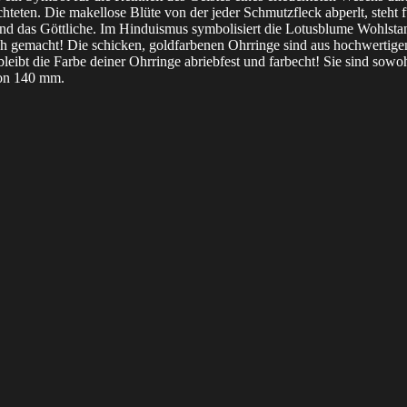
chteten. Die makellose Blüte von der jeder Schmutzfleck abperlt, steht f
und das Göttliche. Im Hinduismus symbolisiert die Lotusblume Wohlst
ich gemacht! Die schicken, goldfarbenen Ohrringe sind aus hochwertige
ibt die Farbe deiner Ohrringe abriebfest und farbecht!
Sie sind sowoh
von 140 mm.