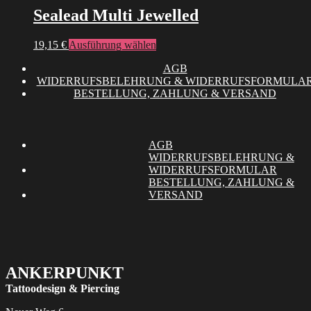
Sealead Multi Jewelled
Dieses
19,15
€
Ausführung wählen
Produkt
AGB
weist
WIDERRUFSBELEHRUNG & WIDERRUFSFORMULA
mehrere
BESTELLUNG, ZAHLUNG & VERSAND
Varianten
auf.
Die
Optionen
können
AGB
auf
WIDERRUFSBELEHRUNG &
der
WIDERRUFSFORMULAR
Produktseite
BESTELLUNG, ZAHLUNG &
gewählt
VERSAND
werden
ANKERPUNKT
Tattoodesign & Piercing