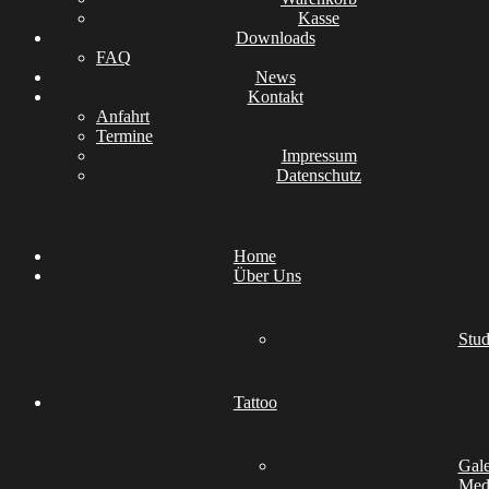
Kasse
Downloads
FAQ
News
Kontakt
Anfahrt
Termine
Impressum
Datenschutz
Home
Über Uns
Stud
Tattoo
Gale
Medi