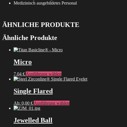
Medizinisch ausgebildetes Personal
ÄHNLICHE PRODUKTE
Ähnliche Produkte
Micro
Dieses
7,04
€
Ausführung wählen
Produkt
weist
mehrere
Single Flared
Varianten
auf.
Dieses
Ab:
0,00
€
Ausführung wählen
Die
Produkt
Optionen
weist
können
mehrere
Jewelled Ball
auf
Varianten
der