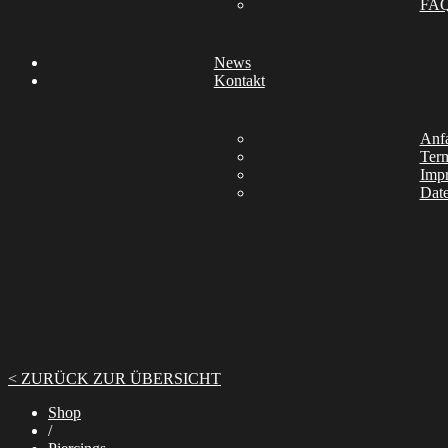
FA
News
Kontakt
Anfa
Ter
Imp
Date
< ZURÜCK ZUR ÜBERSICHT
Shop
/