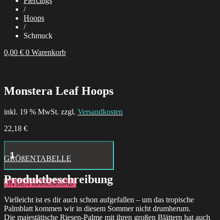
Piercings
/
Hoops
/
Schmuck
0,00
€
0
Warenkorb
Monstera Leaf Hoops
inkl. 19 % MwSt. zzgl.
Versandkosten
22,18
€
Hustle
Butter
GRÖßENTABELLE
Deluxe
Tattoo
Produktbeschreibung
Aftercare
IN DEN WARENKORB
24x
Box
Vielleicht ist es dir auch schon aufgefallen – um das tropische
Menge
Palmblatt kommen wir in diesem Sommer nicht drumherum.
Die majestätische Riesen-Palme mit ihren großen Blättern hat auch