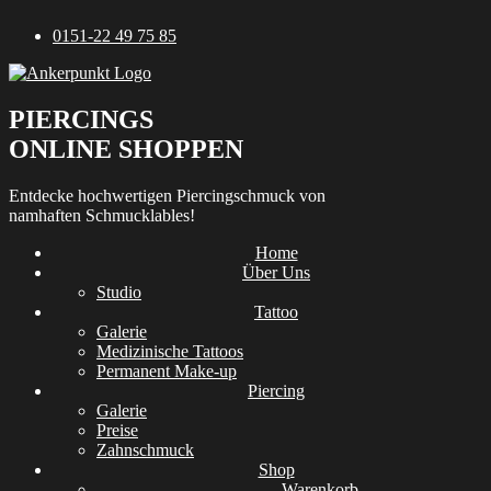
Zum
0151-22 49 75 85
Inhalt
springen
PIERCINGS
ONLINE SHOPPEN
Entdecke hochwertigen Piercingschmuck von
namhaften Schmucklables!
Home
Über Uns
Studio
Tattoo
Galerie
Medizinische Tattoos
Permanent Make-up
Piercing
Galerie
Preise
Zahnschmuck
Shop
Warenkorb