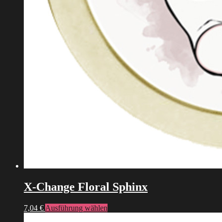
X-Change Floral Sphinx
Dieses
7,04
€
Ausführung wählen
Produkt