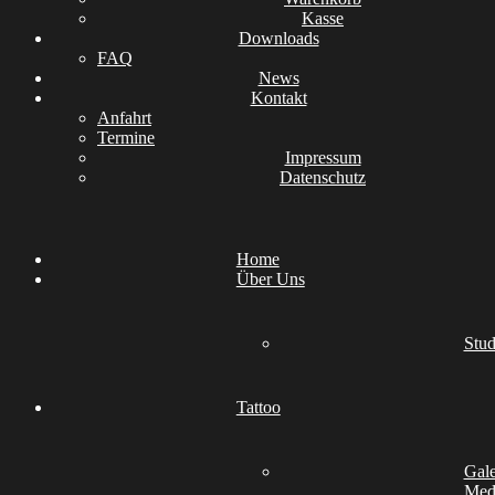
Kasse
Downloads
FAQ
News
Kontakt
Anfahrt
Termine
Impressum
Datenschutz
Home
Über Uns
Stud
Tattoo
Gale
Medi