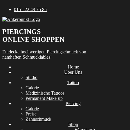
Zum
0151-22 49 75 85
Inhalt
springen
PIERCINGS
ONLINE SHOPPEN
Entdecke hochwertigen Piercingschmuck von
namhaften Schmucklables!
Home
Über Uns
Studio
Tattoo
Galerie
Medizinische Tattoos
Permanent Make-up
Piercing
Galerie
Preise
Zahnschmuck
Shop
Warenkorb