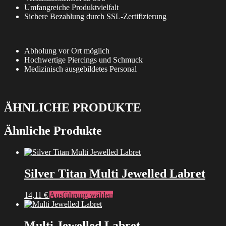
Umfangreiche Produktvielfalt
Sichere Bezahlung durch SSL-Zertifizierung
Abholung vor Ort möglich
Hochwertige Piercings und Schmuck
Medizinisch ausgebildetes Personal
ÄHNLICHE PRODUKTE
Ähnliche Produkte
Silver Titan Multi Jewelled Labret
Dieses
14,11
€
Ausführung wählen
Produkt
weist
mehrere
Multi Jewelled Labret