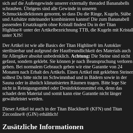
sich auf die Außengewinde unserer externally threaded Bananabells
schrauben. Übrigens sind alle Gewinde in unseren
Schmuckkollektionen genormt, so dass Du die Ringe, Kugeln, Stäbe
und Aufsätze miteinander kombinieren kannst! Die zum Bananabell
passenden Ersatzkugeln ohne Kristall findest Du in der Titan
Highline® unter der Artikelbezeichnung TTB, die Kugeln mit Kristal
unter XJS!
Der Artikel ist wie alle Basics der Titan Highline® im Autoklav
sterilisierbar und aufgrund der Hautfreundlichkeit des Materials auch
für Allergiker absolut unbedenklich.
Achtung:
Die Steine sind nicht
gefasst, sondern geklebt. Sie können je nach Beanspruchung verloren
gehen. Bei normalem Gebrauch geben wir eine Garantie von 24
Monaten nach Erhalt des Artikels. Einen Artikel mit geklebten Steine
solltest Du bitte nicht im Schwimmbad und in Bädern sowie in der
Sauna oder in ähnlich klimatisierten Räumen tragen. Bitte lege Sie
nicht in Reinigungsmittel oder Desinfektionsmittel ein, denn das
schadet dem Material und somit kann eine Garantie nicht länger
gewährleistet werden.
Dieser Artikel ist auch in der Titan Blackline® (KFN) und Titan
Zirconline® (GJN) erhältlich!
Zusätzliche Informationen