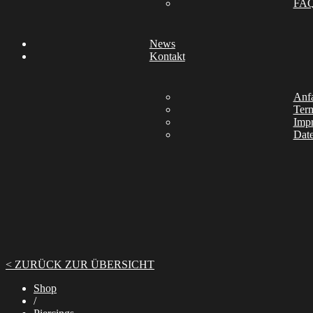
FA
News
Kontakt
Anfa
Ter
Imp
Date
< ZURÜCK ZUR ÜBERSICHT
Shop
/