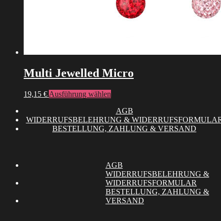
Multi Jewelled Micro
Dieses
19,15
€
Ausführung wählen
Produkt
AGB
weist
WIDERRUFSBELEHRUNG & WIDERRUFSFORMULA
mehrere
BESTELLUNG, ZAHLUNG & VERSAND
Varianten
auf.
Die
Optionen
können
AGB
auf
WIDERRUFSBELEHRUNG &
der
WIDERRUFSFORMULAR
Produktseite
BESTELLUNG, ZAHLUNG &
gewählt
VERSAND
werden