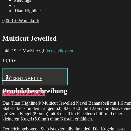
Piercings
/
Titan Highline
0,00
€
0
Warenkorb
Multicut Jewelled
inkl. 19 % MwSt. zzgl.
Versandkosten
13,10
€
Hustle
Butter
GRÖßENTABELLE
Deluxe
Tattoo
Produktbeschreibung
Aftercare
IN DEN WARENKORB
24x
Box
Das Titan Highline® Multicut Jewelled Navel Bananabell mit 1.6 m
Menge
Stabstärke ist in den Längen 6.0, 8.0, 10.0 und 12.0mm inklusive eine
größeren Kugel (8.0mm) mit Kristall im Facettenschliff und einer
kleineren Kugel (5.0mm) ohne Kristall erhältlich.
Der leicht gebogene Stab ist externally threaded. Die Kugeln lassen