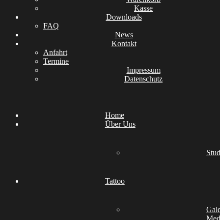
Kasse
Downloads
FAQ
News
Kontakt
Anfahrt
Termine
Impressum
Datenschutz
Home
Über Uns
Stud
Tattoo
Gale
Medi