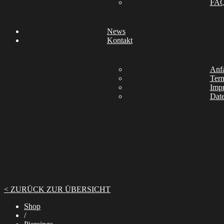
FA
News
Kontakt
Anfa
Ter
Imp
Date
< ZURÜCK ZUR ÜBERSICHT
Shop
/