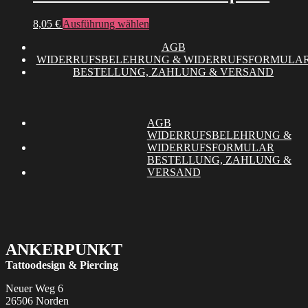
Varianten
der
auf.
Produktseite
Dieses
8,05
€
Ausführung wählen
Die
gewählt
Produkt
Optionen
werden
AGB
weist
können
WIDERRUFSBELEHRUNG & WIDERRUFSFORMULA
mehrere
auf
BESTELLUNG, ZAHLUNG & VERSAND
Varianten
der
auf.
Produktseite
Die
gewählt
Optionen
werden
können
AGB
auf
WIDERRUFSBELEHRUNG &
der
WIDERRUFSFORMULAR
Produktseite
BESTELLUNG, ZAHLUNG &
gewählt
VERSAND
werden
ANKERPUNKT
Tattoodesign & Piercing
Neuer Weg 6
26506 Norden