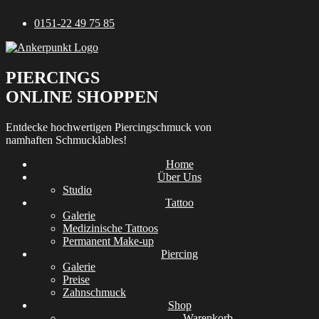
Zum
0151-22 49 75 85
Inhalt
springen
PIERCINGS
ONLINE SHOPPEN
Entdecke hochwertigen Piercingschmuck von
namhaften Schmucklables!
Home
Über Uns
Studio
Tattoo
Galerie
Medizinische Tattoos
Permanent Make-up
Piercing
Galerie
Preise
Zahnschmuck
Shop
Warenkorb