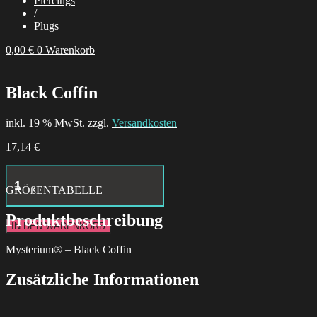
Piercings
/
Plugs
0,00
€
0
Warenkorb
Black Coffin
inkl. 19 % MwSt. zzgl.
Versandkosten
17,14
€
Hustle
Butter
GRÖßENTABELLE
Deluxe
Tattoo
Produktbeschreibung
Aftercare
IN DEN WARENKORB
24x
Box
Mysterium® – Black Coffin
Menge
Zusätzliche Informationen