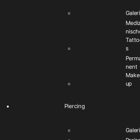
Galer
Mediz
nisch
Tatto
s
Perm
nent
Make
up
Piercing
Galer