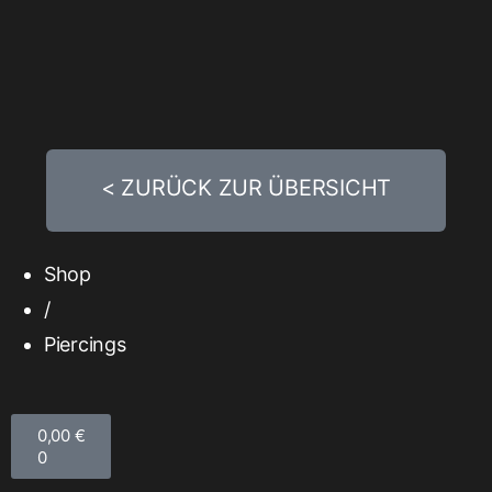
< ZURÜCK ZUR ÜBERSICHT
Shop
/
Piercings
0,00
€
0