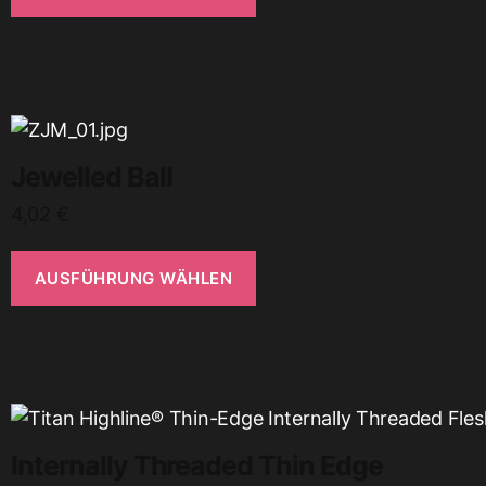
Jewelled Ball
4,02
€
AUSFÜHRUNG WÄHLEN
Internally Threaded Thin Edge