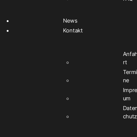
News
Kontakt
Anfa
rt
Term
ne
Impr
um
Date
chut