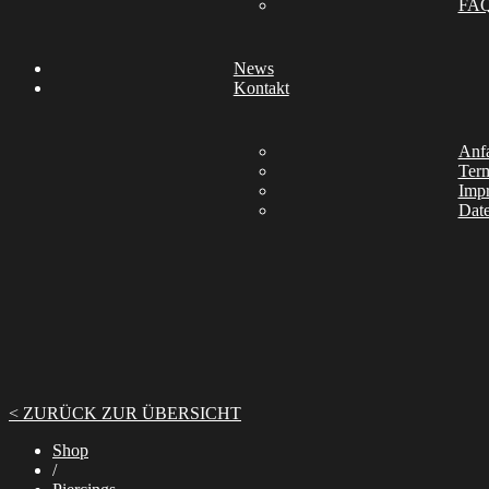
FA
News
Kontakt
Anfa
Ter
Imp
Date
< ZURÜCK ZUR ÜBERSICHT
Shop
/