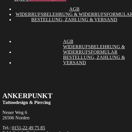
Die
gewählt
Produkt
Optionen
werden
AGB
weist
können
WIDERRUFSBELEHRUNG & WIDERRUFSFORMULA
mehrere
auf
BESTELLUNG, ZAHLUNG & VERSAND
Varianten
der
auf.
Produktseite
Die
gewählt
Optionen
werden
können
AGB
auf
WIDERRUFSBELEHRUNG &
der
WIDERRUFSFORMULAR
Produktseite
BESTELLUNG, ZAHLUNG &
gewählt
VERSAND
werden
ANKERPUNKT
Tattoodesign & Piercing
Neuer Weg 6
26506 Norden
Tel.:
0151-22 49 75 85