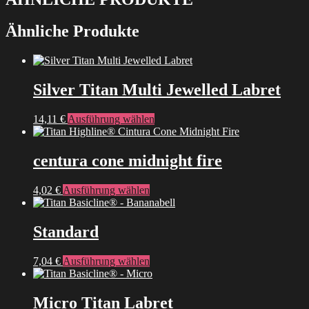
Ähnliche Produkte
Silver Titan Multi Jewelled Labret
Dieses
14,11
€
Ausführung wählen
Produkt
weist
mehrere
centura cone midnight fire
Varianten
auf.
Dieses
4,02
€
Ausführung wählen
Die
Produkt
Optionen
weist
können
mehrere
Standard
auf
Varianten
der
auf.
Produktseite
Dieses
7,04
€
Ausführung wählen
Die
gewählt
Produkt
Optionen
werden
weist
können
mehrere
Micro Titan Labret
auf