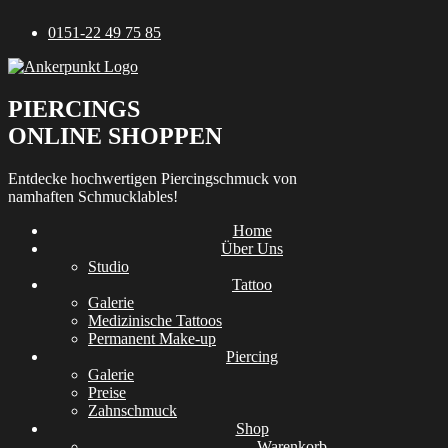
Zum
0151-22 49 75 85
Inhalt
springen
PIERCINGS
ONLINE SHOPPEN
Entdecke hochwertigen Piercingschmuck von
namhaften Schmucklables!
Home
Über Uns
Studio
Tattoo
Galerie
Medizinische Tattoos
Permanent Make-up
Piercing
Galerie
Preise
Zahnschmuck
Shop
Warenkorb