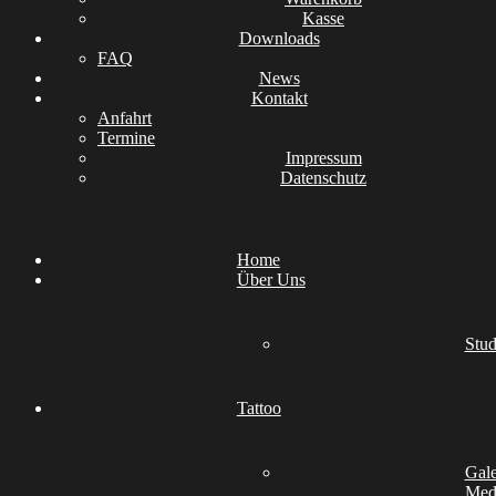
Kasse
Downloads
FAQ
News
Kontakt
Anfahrt
Termine
Impressum
Datenschutz
Home
Über Uns
Stud
Tattoo
Gale
Medi