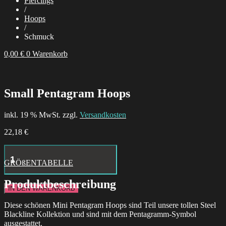
Piercings
/
Hoops
/
Schmuck
0,00
€
0
Warenkorb
Small Pentagram Hoops
inkl. 19 % MwSt. zzgl.
Versandkosten
22,18
€
Little
Moth
GRÖßENTABELLE
Hoops
Menge
Produktbeschreibung
IN DEN WARENKORB
Diese schönen Mini Pentagram Hoops sind Teil unsere tollen Steel
Blackline Kollektion und sind mit dem Pentagramm-Symbol
ausgestattet.