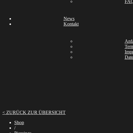
FA
News
Kontakt
Anfa
Ter
Imp
Date
< ZURÜCK ZUR ÜBERSICHT
Shop
/