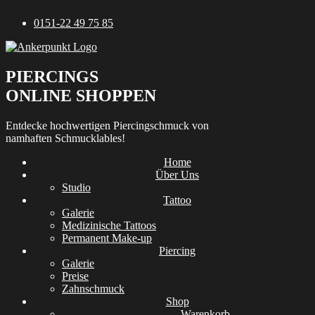
Zum
0151-22 49 75 85
Inhalt
springen
PIERCINGS
ONLINE SHOPPEN
Entdecke hochwertigen Piercingschmuck von
namhaften Schmucklables!
Home
Über Uns
Studio
Tattoo
Galerie
Medizinische Tattoos
Permanent Make-up
Piercing
Galerie
Preise
Zahnschmuck
Shop
Warenkorb