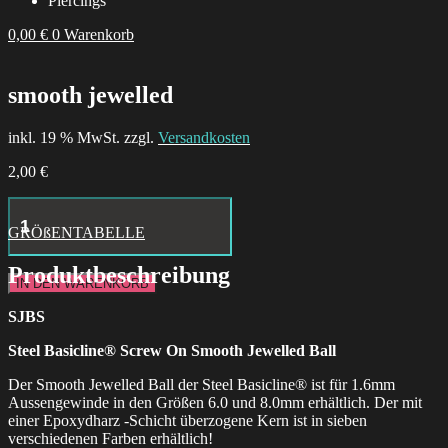
Piercings
0,00
€
0
Warenkorb
smooth jewelled
inkl. 19 % MwSt. zzgl.
Versandkosten
2,00
€
Aries
Necklace
GRÖßENTABELLE
Menge
Produktbeschreibung
IN DEN WARENKORB
SJBS
Steel Basicline® Screw On Smooth Jewelled Ball
Der Smooth Jewelled Ball der Steel Basicline® ist für 1.6mm
Aussengewinde in den Größen 6.0 und 8.0mm erhältlich. Der mit
einer Epoxydharz -Schicht überzogene Kern ist in sieben
verschiedenen Farben erhältlich!