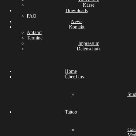
Kasse
Downloads
FAQ
News
Kontakt
Anfahrt
Termine
Impressum
Datenschutz
Home
Über Uns
Stud
Tattoo
Gale
Medi