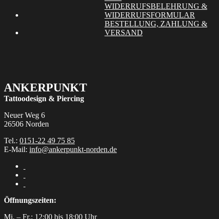
auf
WIDERRUFSBELEHRUNG &
der
WIDERRUFSFORMULAR
Produktseite
BESTELLUNG, ZAHLUNG &
gewählt
VERSAND
werden
ANKERPUNKT
Tattoodesign & Piercing
Neuer Weg 6
26506 Norden
Tel.:
0151-22 49 75 85
E-Mail:
info@ankerpunkt-norden.de
Öffnungszeiten:
Mi. – Fr.: 12:00 bis 18:00 Uhr