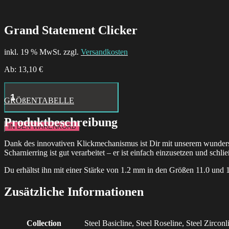
Grand Statement Clicker
inkl. 19 % MwSt. zzgl.
Versandkosten
Ab:
13,10
€
Hustle
Butter
GRÖßENTABELLE
Deluxe
Tattoo
Produktbeschreibung
Aftercare
IN DEN WARENKORB
24x
Box
Dank des innovativen Klickmechanismus ist Dir mit unserem wunder
Menge
Scharnierring ist gut verarbeitet – er ist einfach einzusetzen und schlie
Du erhältst ihn mit einer Stärke von 1.2 mm in den Größen 11.0 und 
Zusätzliche Informationen
Collection
Steel Basicline, Steel Roseline, Steel Zirconl