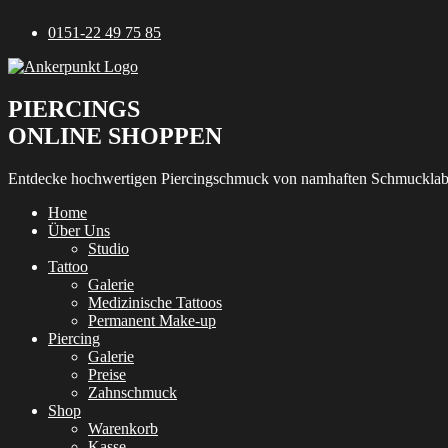
Zum
0151-22 49 75 85
Inhalt
springen
PIERCINGS
ONLINE SHOPPEN
Entdecke hochwertigen Piercingschmuck von namhaften Schmucklab
Home
Über Uns
Studio
Tattoo
Galerie
Medizinische Tattoos
Permanent Make-up
Piercing
Galerie
Preise
Zahnschmuck
Shop
Warenkorb
Kasse