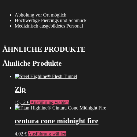
Abholung vor Ort möglich
Hochwertige Piercings und Schmuck
Medizinisch ausgebildetes Personal
ÄHNLICHE PRODUKTE
Ähnliche Produkte
Zip
Dieses
15,12
€
Ausführung wählen
Produkt
weist
mehrere
centura cone midnight fire
Varianten
auf.
Dieses
4,02
€
Ausführung wählen
Die