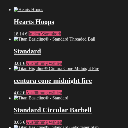
Hearts Hoops
18,14
€
In den Warenkorb
Standard
Dieses
3,01
€
Ausführung wählen
Produkt
weist
mehrere
centura cone midnight fire
Varianten
auf.
Dieses
4,02
€
Ausführung wählen
Die
Produkt
Optionen
weist
können
mehrere
Standard Circular Barbell
auf
Varianten
der
auf.
Produktseite
Dieses
8,05
€
Ausführung wählen
Die
gewählt
Produkt