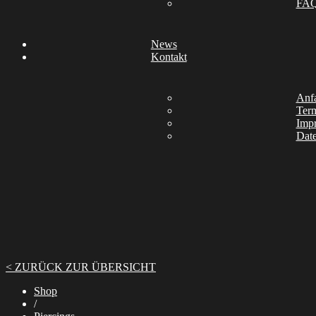
FA
News
Kontakt
Anfa
Ter
Imp
Date
< ZURÜCK ZUR ÜBERSICHT
Shop
/