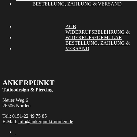
auf
BESTELLUNG, ZAHLUNG & VERSAND
Varianten
der
auf.
Produktseite
Die
gewählt
Optionen
werden
können
AGB
auf
WIDERRUFSBELEHRUNG &
der
WIDERRUFSFORMULAR
Produktseite
BESTELLUNG, ZAHLUNG &
gewählt
VERSAND
werden
ANKERPUNKT
Tattoodesign & Piercing
Neuer Weg 6
26506 Norden
Tel.:
0151-22 49 75 85
E-Mail:
info@ankerpunkt-norden.de