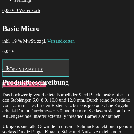
Piercings
0,00
€
0
Warenkorb
Basic Micro
inkl. 19 % MwSt. zzgl.
Versandkosten
6,04
€
Little
Moth
GRÖßENTABELLE
Hoops
Menge
Produktbeschreibung
IN DEN WARENKORB
Das hochwertig verarbeitete Barbell der Steel Blackline® gibt es in
den Stablängen 6.0, 8.0, 10.0 und 12.0 mm. Durch seine Stabstärke
von 1.2 mm ist es für den Ersteinsatz bestens geeignet. Die Kugeln
erhältst Du im Durchmesser 3.0 und 4.0 mm. Sie lassen sich auf die
Außengewinde unserer externally threaded Barbells schrauben.
Übrigens sind alle Gewinde in unseren Schmuckkollektionen genormt
so dass Du die Ringe, Kugeln, Stäbe und Aufsätze miteinander