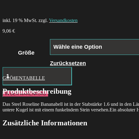
inkl. 19 % MwSt. zzgl.
Versandkosten
9,06
€
Größe
Zurücksetzen
Icon
Immaculate
GRÖßENTABELLE
Mary
Menge
Produktbeschreibung
IN DEN WARENKORB
Das Steel Roseline Bananabell ist in der Stabstärke 1.6 und in den L
untere Kugel ist mit einem funkelndem Stein versehen.Ein absoluter H
Zusätzliche Informationen