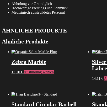
Abholung vor Ort möglich
Hochwertige Piercings und Schmuck
Medizinisch ausgebildetes Personal
ÄHNLICHE PRODUKTE
Ähnliche Produkte
Zebra Marble
Silver
Labre
Dieses
13,10
€
Ausführung wählen
Produkt
14,11
€
A
weist
mehrere
Varianten
auf.
Die
Optionen
Standard Circular Barbell
Stand
können