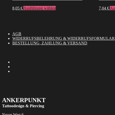
auf
Dieses
8,05
€
Ausführung wählen
7,04
€
Au
der
Produkt
Produktseite
weist
gewählt
mehrere
werden
Varianten
auf.
AGB
Die
WIDERRUFSBELEHRUNG & WIDERRUFSFORMULAR
Optionen
BESTELLUNG, ZAHLUNG & VERSAND
können
auf
der
Produktseite
gewählt
werden
ANKERPUNKT
Tattoodesign & Piercing
Neuer Weg 6