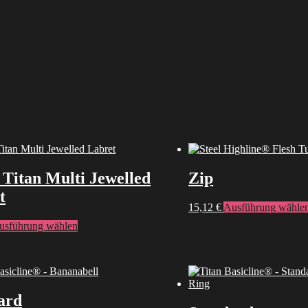
 Titan Multi Jewelled
Zip
t
15,12
€
Ausführung wähle
Dieses
usführung wählen
Produkt
weist
mehrere
Varianten
auf.
ard
Die