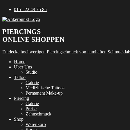
Zum
0151-22 49 75 85
Inhalt
springen
PIERCINGS
ONLINE SHOPPEN
Entdecke hochwertigen Piercingschmuck von namhaften Schmucklab
Home
Über Uns
Studio
Tattoo
Galerie
Medizinische Tattoos
Permanent Make-up
Piercing
Galerie
Preise
Zahnschmuck
Shop
Warenkorb
Kasse