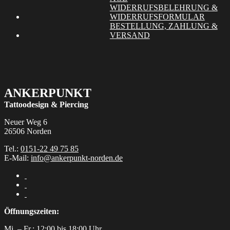
auf
WIDERRUFSBELEHRUNG &
der
WIDERRUFSFORMULAR
Produktseite
BESTELLUNG, ZAHLUNG &
gewählt
VERSAND
werden
ANKERPUNKT
Tattoodesign & Piercing
Neuer Weg 6
26506 Norden
Tel.:
0151-22 49 75 85
E-Mail:
info@ankerpunkt-norden.de
Öffnungszeiten:
Mi. – Fr.: 12:00 bis 18:00 Uhr