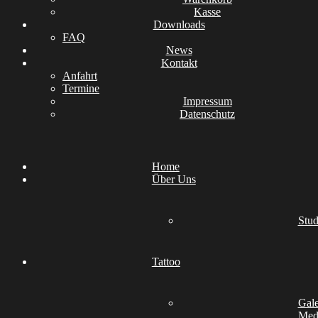
Kasse
Downloads
FAQ
News
Kontakt
Anfahrt
Termine
Impressum
Datenschutz
Home
Über Uns
Stud
Tattoo
Gale
Medi