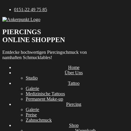
Zum
0151-22 49 75 85
Inhalt
springen
PIERCINGS
ONLINE SHOPPEN
Entdecke hochwertigen Piercingschmuck von
namhaften Schmucklables!
Home
Über Uns
Studio
Tattoo
Galerie
Medizinische Tattoos
Permanent Make-up
Piercing
Galerie
Preise
Zahnschmuck
Shop
Warenkorb