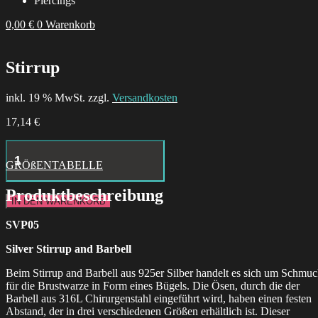
Piercings
0,00
€
0
Warenkorb
Stirrup
inkl. 19 % MwSt. zzgl.
Versandkosten
17,14
€
Hustle
Butter
GRÖßENTABELLE
Deluxe
Tattoo
Produktbeschreibung
Aftercare
IN DEN WARENKORB
24x
Box
SVP05
Menge
Silver Stirrup and Barbell
Beim Stirrup and Barbell aus 925er Silber handelt es sich um Schmu
für die Brustwarze in Form eines Bügels. Die Ösen, durch die der
Barbell aus 316L Chirurgenstahl eingeführt wird, haben einen festen
Abstand, der in drei verschiedenen Größen erhältlich ist. Dieser