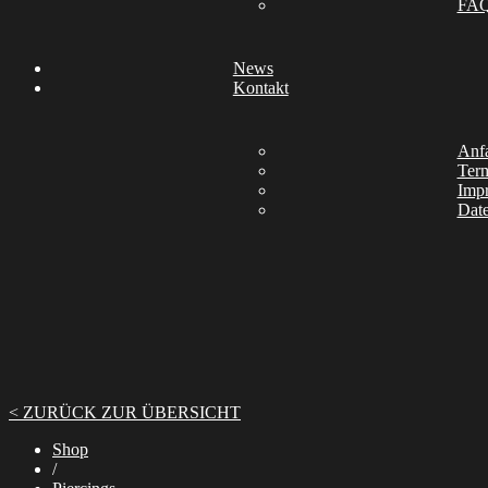
FA
News
Kontakt
Anfa
Ter
Imp
Date
< ZURÜCK ZUR ÜBERSICHT
Shop
/