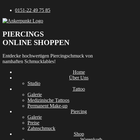
Zum
0151-22 49 75 85
Inhalt
springen
PIERCINGS
ONLINE SHOPPEN
Entdecke hochwertigen Piercingschmuck von
namhaften Schmucklables!
Home
Über Uns
Studio
Tattoo
Galerie
Medizinische Tattoos
Permanent Make-up
Piercing
Galerie
Preise
Zahnschmuck
Shop
Warenkorb