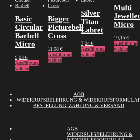
Optionen
gewählt
gewählt
Produ
Multi
können
werden
werden
gewäh
Silver
auf
werd
Jewelle
Basic
Bigger
der
Titan
Micro
Produktseite
Circular
Picturebell
Labret
gewählt
Barbell
Cross
werden
19,15
€
Micro
7,04
€
Ausführung
Diese
11,08
€
Ausführung
wählen
Dieses
Produ
Ausführung
wählen
5,03
€
Dieses
Produkt
weist
wählen
Ausführung
Produkt
weist
mehre
Dieses
wählen
weist
mehrere
Varia
Produkt
mehrere
Varianten
auf.
weist
Varianten
auf.
Die
mehrere
auf.
Die
Optio
Varianten
Die
Optionen
könn
AGB
auf.
Optionen
können
auf
WIDERRUFSBELEHRUNG & WIDERRUFSFORMULA
Die
können
auf
der
BESTELLUNG, ZAHLUNG & VERSAND
Optionen
auf
der
Produ
können
der
Produktseite
gewäh
auf
Produktseite
gewählt
werd
der
gewählt
werden
AGB
Produktseite
werden
WIDERRUFSBELEHRUNG &
gewählt
WIDERRUFSFORMULAR