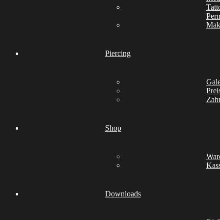
Tatt
Per
Mak
Piercing
Gale
Prei
Zah
Shop
War
Kas
Downloads