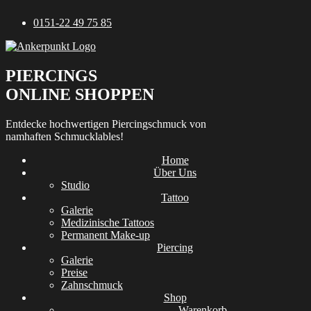
Zum
0151-22 49 75 85
Inhalt
springen
PIERCINGS
ONLINE SHOPPEN
Entdecke hochwertigen Piercingschmuck von
namhaften Schmucklables!
Home
Über Uns
Studio
Tattoo
Galerie
Medizinische Tattoos
Permanent Make-up
Piercing
Galerie
Preise
Zahnschmuck
Shop
Warenkorb