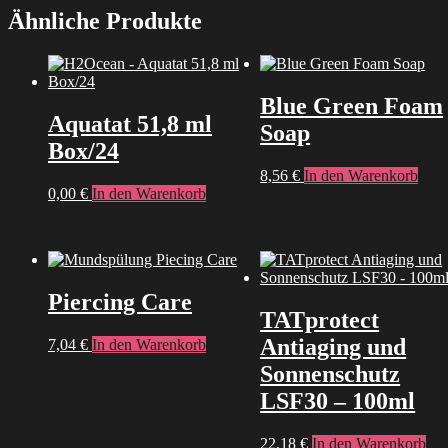
Ähnliche Produkte
Blue Green Foam
Aquatat 51,8 ml
Soap
Box/24
8,56
€
In den Warenkorb
0,00
€
In den Warenkorb
Piercing Care
TATprotect
Antiaging und
7,04
€
In den Warenkorb
Sonnenschutz
LSF30 – 100ml
22,18
€
In den Warenkorb