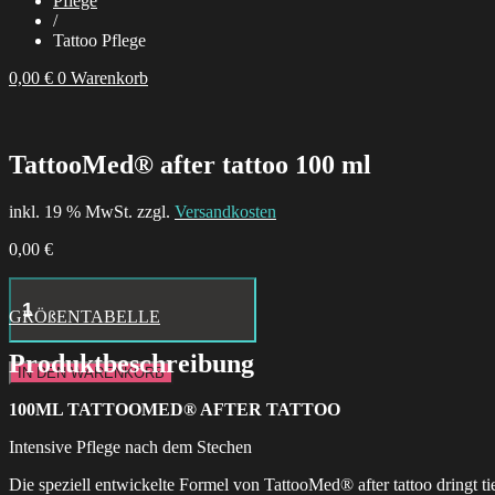
Pflege
/
Tattoo Pflege
0,00
€
0
Warenkorb
TattooMed® after tattoo 100 ml
inkl. 19 % MwSt. zzgl.
Versandkosten
0,00
€
Little
Moth
GRÖßENTABELLE
Hoops
Menge
Produktbeschreibung
IN DEN WARENKORB
100ML TATTOOMED® AFTER TATTOO
Intensive Pflege nach dem Stechen
Die speziell entwickelte Formel von TattooMed® after tattoo dringt ti