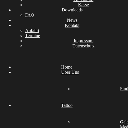
Kasse
Downloads
FAQ
News
Kontakt
Anfahrt
Termine
Impressum
Datenschutz
Home
Über Uns
Stud
Tattoo
Gale
Medi