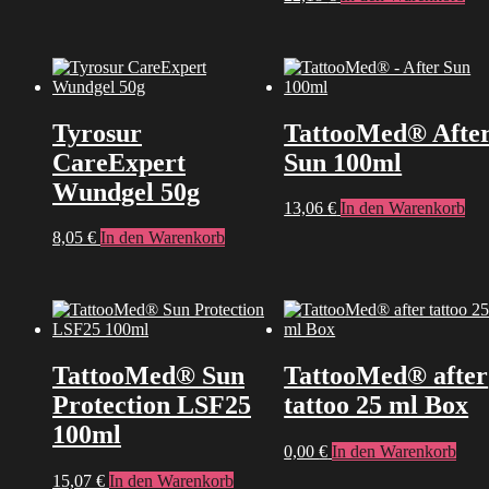
Tyrosur
TattooMed® Afte
CareExpert
Sun 100ml
Wundgel 50g
13,06
€
In den Warenkorb
8,05
€
In den Warenkorb
TattooMed® Sun
TattooMed® after
Protection LSF25
tattoo 25 ml Box
100ml
0,00
€
In den Warenkorb
15,07
€
In den Warenkorb