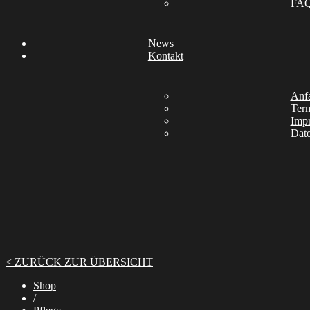
FA
News
Kontakt
Anfa
Ter
Imp
Date
< ZURÜCK ZUR ÜBERSICHT
Shop
/