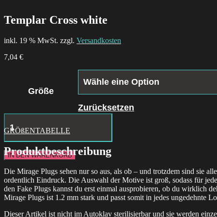
Templar Cross white
inkl. 19 % MwSt. zzgl.
Versandkosten
7,04
€
Größe
Zurücksetzen
Icon
Immaculate
GRÖßENTABELLE
Mary
Menge
Produktbeschreibung
IN DEN WARENKORB
Die Mirage Plugs sehen nur so aus, als ob – und trotzdem sind sie a
ordentlich Eindruck. Die Auswahl der Motive ist groß, sodass für je
den Fake Plugs kannst du erst einmal ausprobieren, ob du wirklich de
Mirage Plugs ist 1.2 mm stark und passt somit in jedes ungedehnte L
Dieser Artikel ist nicht im Autoklav sterilisierbar und sie werden einze