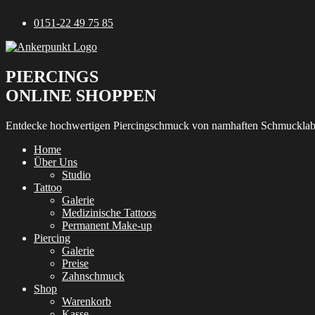
Zum
0151-22 49 75 85
Inhalt
springen
PIERCINGS
ONLINE SHOPPEN
Entdecke hochwertigen Piercingschmuck von namhaften Schmucklab
Home
Über Uns
Studio
Tattoo
Galerie
Medizinische Tattoos
Permanent Make-up
Piercing
Galerie
Preise
Zahnschmuck
Shop
Warenkorb
Kasse