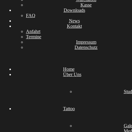
Kasse
Downloads
FAQ
News
Kontakt
Anfahrt
Termine
Impressum
Datenschutz
Home
Über Uns
Stud
Tattoo
Gale
Medi