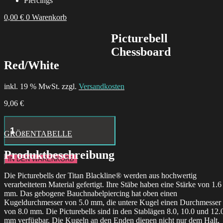
Piercings
0,00
€
0
Warenkorb
Picturebell
Chessboard
Red/White
inkl. 19 % MwSt. zzgl.
Versandkosten
9,06
€
Hustle
Butter
GRÖßENTABELLE
Deluxe
Tattoo
Produktbeschreibung
Aftercare
IN DEN WARENKORB
24x
Box
Die Picturebells der Titan Blackline® werden aus hochwertig
Menge
verarbeitetem Material gefertigt. Ihre Stäbe haben eine Stärke von 1.6
mm. Das gebogene Bauchnabelpiercing hat oben einen
Kugeldurchmesser von 5.0 mm, die untere Kugel einen Durchmesser
von 8.0 mm. Die Picturebells sind in den Stablägen 8.0, 10.0 und 12.
mm verfügbar. Die Kugeln an den Enden dienen nicht nur dem Halt,