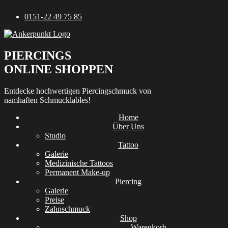
Zum
0151-22 49 75 85
Inhalt
springen
PIERCINGS
ONLINE SHOPPEN
Entdecke hochwertigen Piercingschmuck von
namhaften Schmucklables!
Home
Über Uns
Studio
Tattoo
Galerie
Medizinische Tattoos
Permanent Make-up
Piercing
Galerie
Preise
Zahnschmuck
Shop
Warenkorb