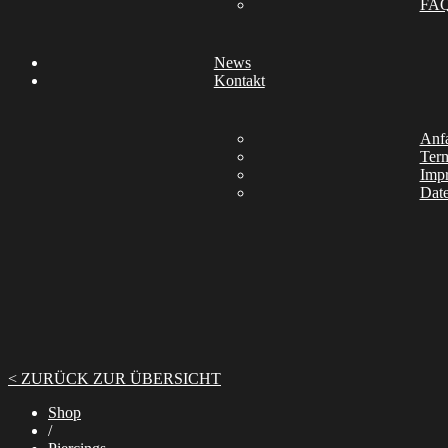
FA
News
Kontakt
Anfa
Ter
Imp
Date
< ZURÜCK ZUR ÜBERSICHT
Shop
/