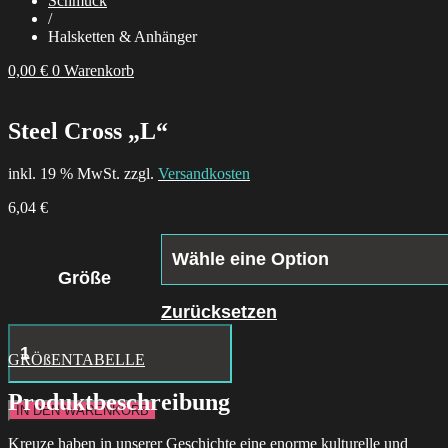
Schmuck
/
Halsketten & Anhänger
0,00
€
0
Warenkorb
Steel Cross „L“
inkl. 19 % MwSt. zzgl.
Versandkosten
6,04
€
Größe
Zurücksetzen
Icon
Immaculate
GRÖßENTABELLE
Mary
Menge
Produktbeschreibung
IN DEN WARENKORB
Kreuze haben in unserer Geschichte eine enorme kulturelle und