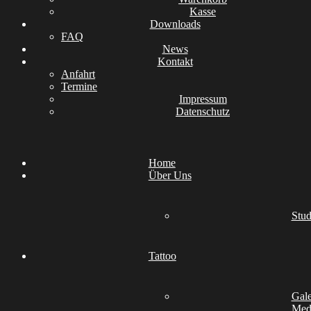
Kasse
Downloads
FAQ
News
Kontakt
Anfahrt
Termine
Impressum
Datenschutz
Home
Über Uns
Stud
Tattoo
Gale
Medi