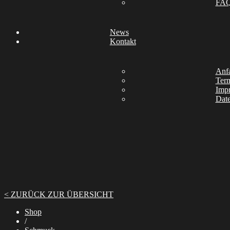
FA
News
Kontakt
Anfa
Ter
Imp
Date
< ZURÜCK ZUR ÜBERSICHT
Shop
/