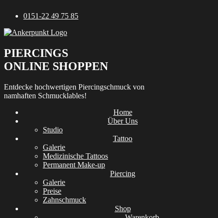
Zum
0151-22 49 75 85
Inhalt
springen
PIERCINGS
ONLINE SHOPPEN
Entdecke hochwertigen Piercingschmuck von
namhaften Schmucklables!
Home
Über Uns
Studio
Tattoo
Galerie
Medizinische Tattoos
Permanent Make-up
Piercing
Galerie
Preise
Zahnschmuck
Shop
Warenkorb