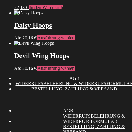
22,18
€
In den Warenkorb
Daisy Hoops
Dieses
Ab:
20,16
€
Ausführung wählen
Produkt
weist
mehrere
Devil Wing Hoops
Varianten
auf.
Dieses
Ab:
20,16
€
Ausführung wählen
Die
Produkt
Optionen
AGB
weist
können
WIDERRUFSBELEHRUNG & WIDERRUFSFORMULA
mehrere
auf
BESTELLUNG, ZAHLUNG & VERSAND
Varianten
der
auf.
Produktseite
Die
gewählt
Optionen
werden
können
AGB
auf
WIDERRUFSBELEHRUNG &
der
WIDERRUFSFORMULAR
Produktseite
BESTELLUNG, ZAHLUNG &
gewählt
VERSAND