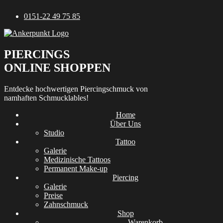
Zum
0151-22 49 75 85
Inhalt
springen
PIERCINGS
ONLINE SHOPPEN
Entdecke hochwertigen Piercingschmuck von
namhaften Schmucklables!
Home
Über Uns
Studio
Tattoo
Galerie
Medizinische Tattoos
Permanent Make-up
Piercing
Galerie
Preise
Zahnschmuck
Shop
Warenkorb