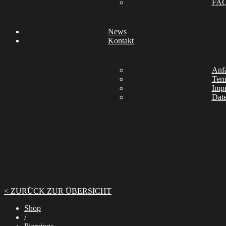
FA
News
Kontakt
Anfa
Ter
Imp
Date
< ZURÜCK ZUR ÜBERSICHT
Shop
/