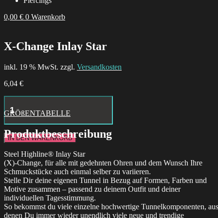
Piercings
0,00
€
0
Warenkorb
X-Change Inlay Star
inkl. 19 % MwSt. zzgl.
Versandkosten
6,04
€
Little
Moth
GRÖßENTABELLE
Hoops
Menge
Produktbeschreibung
IN DEN WARENKORB
Steel Highline® Inlay Star
(X)-Change, für alle mit gedehnten Ohren und dem Wunsch Ihre
Schmuckstücke auch einmal selber zu variieren.
Stelle Dir deine eigenen Tunnel in Bezug auf Formen, Farben und
Motive zusammen – passend zu deinem Outfit und deiner
individuellen Tagesstimmung.
So bekommst du viele einzelne hochwertige Tunnelkomponenten, au
denen Du immer wieder unendlich viele neue und trendige