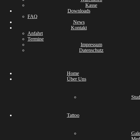
Kasse
Downloads
FAQ
News
Kontakt
Anfahrt
Termine
Impressum
Datenschutz
Home
Über Uns
Stud
Tattoo
Gale
Medi