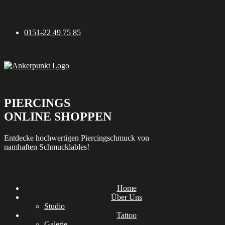
Zum
Inhalt
springen
0151-22 49 75 85
PIERCINGS
ONLINE SHOPPEN
Entdecke hochwertigen Piercingschmuck von
namhaften Schmucklables!
Home
Über Uns
Studio
Tattoo
Galerie