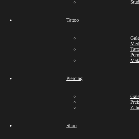
Stud
Tattoo
Gale
Medi
Tatt
Per
Mak
Piercing
Gale
Prei
Zah
Shop