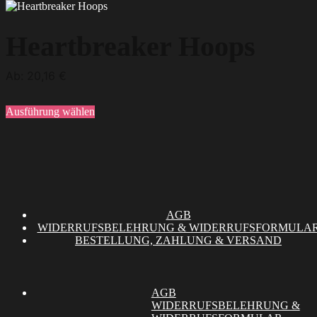
Dieses
Produkt
weist
Heartbreaker Hoops
mehrere
Varianten
auf.
Ab:
20,16
€
Die
Optionen
können
Ausführung wählen
auf
der
Produktseite
gewählt
werden
AGB
WIDERRUFSBELEHRUNG & WIDERRUFSFORMULA
BESTELLUNG, ZAHLUNG & VERSAND
AGB
WIDERRUFSBELEHRUNG &