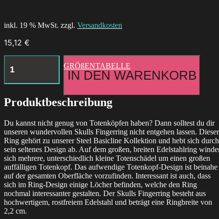
inkl. 19 % MwSt. zzgl.
Versandkosten
15,12
€
Aries
GRÖßENTABELLE
Necklace
IN DEN WARENKORB
Menge
Produktbeschreibung
Du kannst nicht genug von Totenköpfen haben? Dann solltest du dir
unseren wundervollen Skulls Fingerring nicht entgehen lassen. Dieser
Ring gehört zu unserer Steel Basicline Kollektion und hebt sich durch
sein seltenes Design ab. Auf dem großen, breiten Edelstahlring winde
sich mehrere, unterschiedlich kleine Totenschädel um einen großen
auffälligen Totenkopf. Das aufwendige Totenkopf-Design ist beinahe
auf der gesamten Oberfläche vorzufinden. Interessant ist auch, dass
sich im Ring-Design einige Löcher befinden, welche den Ring
nochmal interessanter gestalten. Der Skulls Fingerring besteht aus
hochwertigem, rostfreiem Edelstahl und beträgt eine Ringbreite von
2,2 cm.