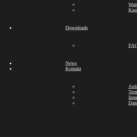
War
Kas
Downloads
FA
News
Kontakt
Anfa
Ter
Imp
Date